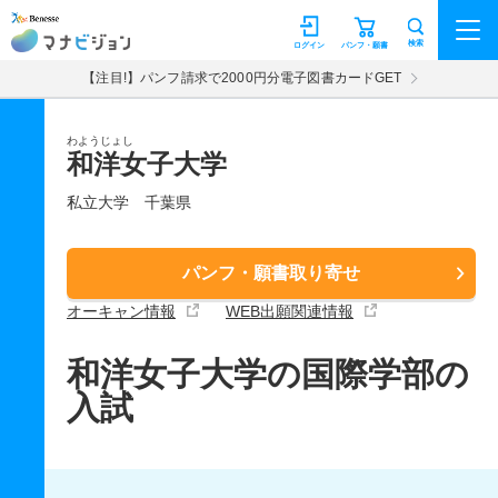
マナビジョン
検索
ログイン
パンフ・願書
【注目!】パンフ請求で2000円分電子図書カードGET
わようじょし
和洋女子大学
私立大学
千葉県
パンフ・願書取り寄せ
オーキャン情報
WEB出願関連情報
和洋女子大学の国際学部の
入試