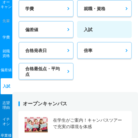
オー
キャン
学費
就職・資格
先輩
偏差値
入試
学費
合格発表日
倍率
就職
資格
合格最低点・平均
偏差値
点
入試
志望
オープンキャンパス
理由
イチ
在学生がご案内！キャンパスツアー
オシ
で充実の環境を体感
卒業後