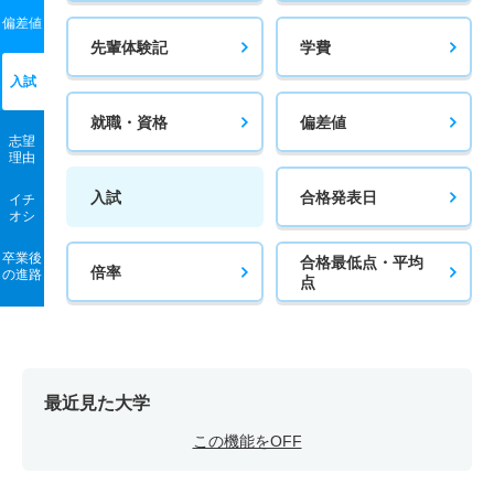
偏差値
先輩体験記
学費
入試
就職・資格
偏差値
志望
理由
入試
合格発表日
イチ
オシ
卒業後
合格最低点・平均
倍率
の進路
点
最近見た大学
この機能をOFF