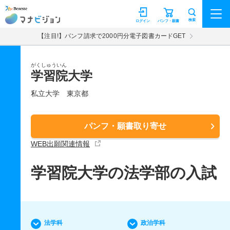
マナビジョン
検索
ログイン
パンフ・願書
【注目!】パンフ請求で2000円分電子図書カードGET
がくしゅういん
学習院大学
私立大学
東京都
パンフ・願書取り寄せ
WEB出願関連情報
学習院大学の法学部の入試
法学科
政治学科