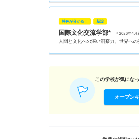
特色が分かる！
新設
国際文化交流学部*
＊2026年4月
人間と文化への深い洞察力、世界への
この学校が気にな
オープン