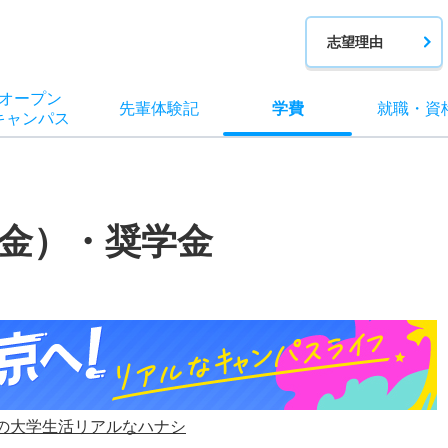
志望理由
オー
プン
先輩
体験記
学費
就職
・
資
キャン
パス
金）・奨学金
の大学生活リアルなハナシ