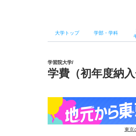
大学トップ
学部
・
学科
学習院大学/
学費（初年度納入
東京