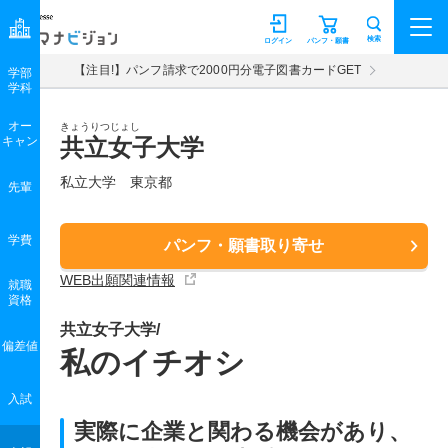
マナビジョン
検索
ログイン
パンフ・願書
【注目!】パンフ請求で2000円分電子図書カードGET
学部
学科
オー
きょうりつじょし
キャン
共立女子大学
私立大学 東京都
先輩
学費
パンフ・願書取り寄せ
WEB出願関連情報
就職
資格
共立女子大学/
偏差値
私のイチオシ
入試
実際に企業と関わる機会があり、