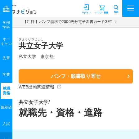
マナビジョン
検索
ログイン
パンフ・願書
【注目!】パンフ請求で2000円分電子図書カードGET
学部
学科
オー
きょうりつじょし
キャン
共立女子大学
私立大学 東京都
先輩
学費
パンフ・願書取り寄せ
WEB出願関連情報
就職
資格
共立女子大学/
偏差値
就職先・資格・進路
入試