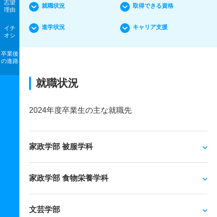
志望
就職状況
取得できる資格
理由
進学状況
キャリア支援
イチ
オシ
卒業後
の進路
就職状況
2024年度卒業生の主な就職先
家政学部 被服学科
家政学部 食物栄養学科
文芸学部