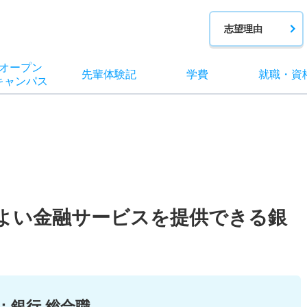
志望理由
オー
プン
先輩
体験記
学費
就職
・
資
キャン
パス
よい金融サービスを提供できる銀
：
銀行 総合職