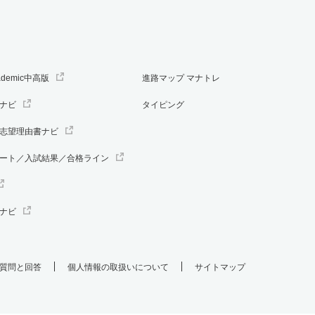
ademic中高版
進路マップ マナトレ
ナビ
タイピング
志望理由書ナビ
ート／入試結果／合格ライン
ナビ
質問と回答
個人情報の取扱いについて
サイトマップ