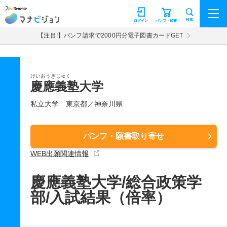
マナビジョン
検索
ログイン
パンフ・願書
【注目!】パンフ請求で2000円分電子図書カードGET
けいおうぎじゅく
慶應義塾大学
私立大学
東京都／神奈川県
パンフ・願書取り寄せ
WEB出願関連情報
慶應義塾大学/総合政策学
部/入試結果（倍率）