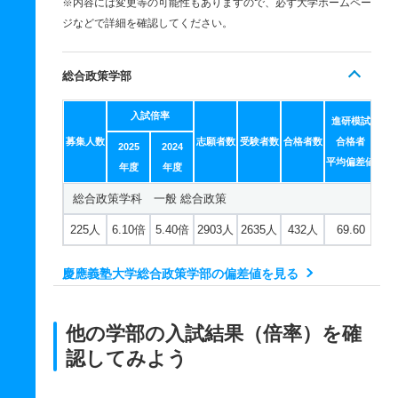
※内容には変更等の可能性もありますので、必ず大学ホームペー
ジなどで詳細を確認してください。
総合政策学部
入試倍率
進研模試
募集人数
志願者数
受験者数
合格者数
合格者
2025
2024
平均偏差値
年度
年度
総合政策学科 一般 総合政策
225人
6.10倍
5.40倍
2903人
2635人
432人
69.60
慶應義塾大学総合政策学部の偏差値を見る
他の学部の入試結果（倍率）を確
認してみよう