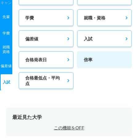
キャン
先輩
学費
就職・資格
学費
偏差値
入試
就職
資格
合格発表日
倍率
偏差値
合格最低点・平均
入試
点
最近見た大学
この機能をOFF