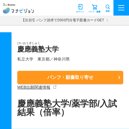
マナビジョン
検索
ログイン
パンフ・願書
【注目!】パンフ請求で2000円分電子図書カードGET
けいおうぎじゅく
慶應義塾大学
私立大学
東京都／神奈川県
パンフ・願書取り寄せ
WEB出願関連情報
慶應義塾大学/薬学部/入試
結果（倍率）