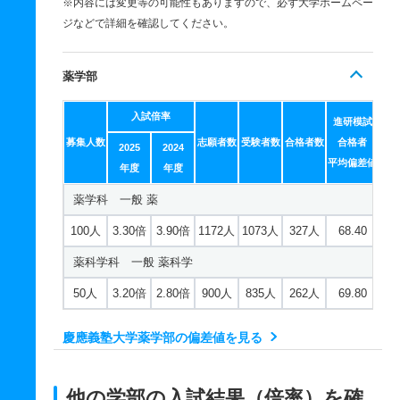
※内容には変更等の可能性もありますので、必ず大学ホームペー
ジなどで詳細を確認してください。
薬学部
入試倍率
進研模試
募集人数
志願者数
受験者数
合格者数
合格者
2025
2024
平均偏差値
年度
年度
薬学科 一般 薬
100人
3.30倍
3.90倍
1172人
1073人
327人
68.40
薬科学科 一般 薬科学
50人
3.20倍
2.80倍
900人
835人
262人
69.80
慶應義塾大学薬学部の偏差値を見る
他の学部の入試結果（倍率）を確