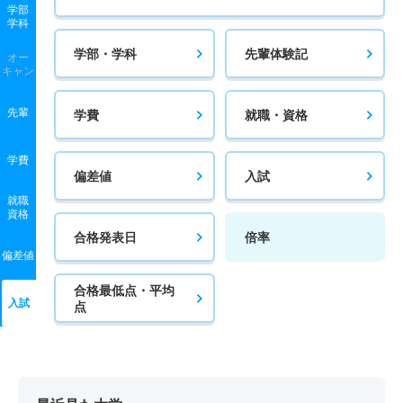
学部
学科
学部・学科
先輩体験記
オー
キャン
先輩
学費
就職・資格
学費
偏差値
入試
就職
資格
合格発表日
倍率
偏差値
合格最低点・平均
入試
点