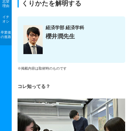
志望
くりかたを解明する
理由
イチ
オシ
経済学部 経済学科
卒業後
櫻井潤先生
の進路
※掲載内容は取材時のものです
コレ知ってる？