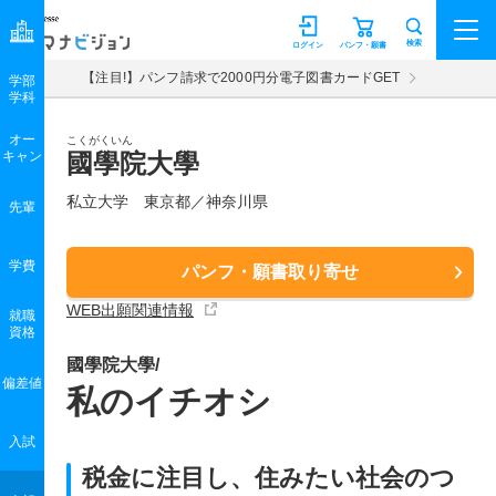
マナビジョン
検索
ログイン
パンフ・願書
【注目!】パンフ請求で2000円分電子図書カードGET
学部
学科
オー
こくがくいん
キャン
國學院大學
私立大学 東京都／神奈川県
先輩
学費
パンフ・願書取り寄せ
WEB出願関連情報
就職
資格
國學院大學/
偏差値
私のイチオシ
入試
税金に注目し、住みたい社会のつ