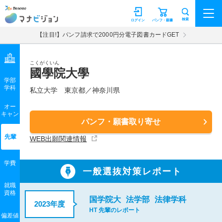
マナビジョン
検索
ログイン
パンフ・願書
【注目!】パンフ請求で2000円分電子図書カードGET
こくがくいん
國學院大學
学部
学科
私立大学
東京都／神奈川県
オー
キャン
パンフ・願書取り寄せ
先輩
WEB出願関連情報
学費
一般選抜対策レポート
就職
資格
国学院大
法学部
法律学科
2023年度
HT 先輩のレポート
偏差値