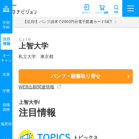
マナビジョン
検索
ログイン
パンフ・願書
【注目!】パンフ請求で2000円分電子図書カードGET
学部
学科
注目
じょうち
情報
上智大学
オー
私立大学 東京都
キャン
先輩
パンフ・願書取り寄せ
WEB出願関連情報
学費
上智大学/
就職
資格
注目情報
偏差値
トピックス