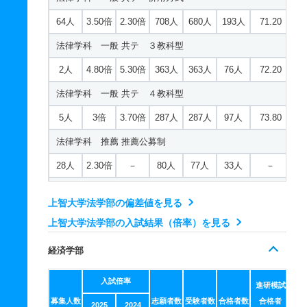
12人
4.70倍
－
57人
56人
12人
－
64人
3.50倍
2.30倍
708人
680人
193人
71.20
英文学科 一般 共テ ４教科型
社会学科 一般 ＴＥＡＰ利用方式
法律学科 一般 共テ ３教科型
3人
2.10倍
2.70倍
77人
77人
37人
72.60
17人
6.70倍
3.50倍
198人
195人
29人
71.30
2人
4.80倍
5.30倍
363人
363人
76人
72.20
英文学科 推薦 推薦公募制
社会学科 一般 共テ 併用方式
法律学科 一般 共テ ４教科型
20人
1.60倍
－
31人
31人
20人
－
25人
7.60倍
3.80倍
574人
544人
72人
69.30
5人
3倍
3.70倍
287人
287人
97人
73.80
ドイツ文学科 一般 ＴＥＡＰ利用方式
社会学科 一般 共テ ３教科型
法律学科 推薦 推薦公募制
13人
3.60倍
2.70倍
109人
109人
30人
68
2人
10.70倍
8.30倍
139人
139人
13人
70.90
28人
2.30倍
－
80人
77人
33人
－
ドイツ文学科 一般 共テ 併用方式
社会学科 一般 共テ ４教科型
国際関係法学科 一般 ＴＥＡＰ利用方式
18人
4.40倍
3.20倍
174人
169人
38人
66.10
3人
2.90倍
3.40倍
242人
242人
84人
72.20
上智大学法学部の偏差値を見る
29人
4.60倍
2.80倍
273人
270人
59人
72.20
ドイツ文学科 一般 共テ ３教科型
上智大学法学部の入試結果（倍率）を見る
社会学科 推薦 推薦公募制
国際関係法学科 一般 共テ 併用方式
2人
5倍
4.10倍
239人
239人
48人
69.20
10人
4倍
－
43人
40人
10人
－
経済学部
44人
5.10倍
2倍
594人
569人
112人
69.40
ドイツ文学科 一般 共テ ４教科型
社会福祉学科 一般 ＴＥＡＰ利用方式
入試倍率
国際関係法学科 一般 共テ ３教科型
2人
2.80倍
3.30倍
147人
147人
53人
進研模試
68.20
15人
3.70倍
3.20倍
112人
111人
30人
68.90
募集人数
志願者数
受験者数
合格者数
合格者
2025
2024