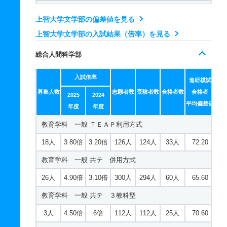
史学科 一般 ＴＥＡＰ利用方式
上智大学文学部の偏差値を見る
23人
2.50倍
2.20倍
180人
178人
70人
70.40
上智大学文学部の入試結果（倍率）を見る
史学科 一般 共テ 併用方式
総合人間科学部
23人
2.90倍
2.30倍
367人
351人
119人
69.80
入試倍率
史学科 一般 共テ ３教科型
進研模試
募集人数
志願者数
受験者数
合格者数
合格者
2025
2024
2人
2.80倍
5.50倍
229人
229人
83人
71.40
平均偏差値
年度
年度
史学科 一般 共テ ４教科型
教育学科 一般 ＴＥＡＰ利用方式
2人
2倍
3.20倍
97人
97人
49人
71.50
18人
3.80倍
3.20倍
126人
124人
33人
72.20
史学科 推薦 推薦公募制
教育学科 一般 共テ 併用方式
13人
4倍
－
34人
32人
8人
－
26人
4.90倍
3.10倍
300人
294人
60人
65.60
国文学科 一般 ＴＥＡＰ利用方式
教育学科 一般 共テ ３教科型
10人
3倍
2.10倍
99人
98人
33人
70
3人
4.50倍
6倍
112人
112人
25人
70.60
国文学科 一般 共テ 併用方式