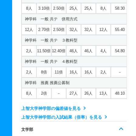
8人
3.10倍
2.50倍
25人
25人
8人
58.30
神学科 一般 共テ 併用方式
12人
2.70倍
2.50倍
32人
32人
12人
55.40
神学科 一般 共テ ３教科型
2人
11.50倍
12.40倍
46人
46人
4人
54.80
神学科 一般 共テ ４教科型
2人
8倍
11倍
16人
16人
2人
－
神学科 推薦 推薦公募制
8人
2倍
－
27人
26人
13人
48.10
上智大学神学部の偏差値を見る
上智大学神学部の入試結果（倍率）を見る
文学部