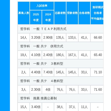
入試倍率
進研模試
募集人数
志願者数
受験者数
合格者数
合格者
2025
2024
平均偏差値
年度
年度
哲学科 一般 ＴＥＡＰ利用方式
14人
3.20倍
2.90倍
135人
133人
41人
66.60
哲学科 一般 共テ 併用方式
19人
4.10倍
2.40倍
180人
167人
41人
65.40
哲学科 一般 共テ ３教科型
2人
4.40倍
7.40倍
145人
145人
33人
71.10
哲学科 一般 共テ ４教科型
3人
2.30倍
4倍
76人
76人
33人
71.60
哲学科 推薦 推薦公募制
15人
3.40倍
－
38人
37人
11人
－