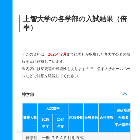
上智大学の各学部の入試結果（倍
率）
・この資料は、
2025年7月
までに弊社が収集した各大学公表の情
報を元に作成しています。
※内容には変更等の可能性もありますので、必ず大学ホームペー
ジなどで詳細を確認してください。
神学部
入試倍率
進研模試
募集人数
志願者数
受験者数
合格者数
合格者
2025
2024
平均偏差値
年度
年度
神学科 一般 ＴＥＡＰ利用方式