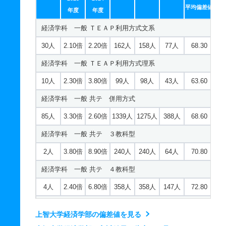
2人
3倍
7.90倍
195人
195人
64人
72.60
ドイツ文学科 推薦 推薦公募制
平均偏差値
社会福祉学科 一般 共テ 併用方式
年度
年度
国際関係法学科 一般 共テ ４教科型
10人
2.70倍
－
37人
35人
13人
－
経済学科 一般 ＴＥＡＰ利用方式文系
20人
4.80倍
2.40倍
197人
182人
38人
65
3人
2倍
4.60倍
117人
117人
60人
72.90
フランス文学科 一般 ＴＥＡＰ利用方式
30人
2.10倍
2.20倍
162人
158人
77人
68.30
社会福祉学科 一般 共テ ３教科型
国際関係法学科 推薦 推薦公募制
15人
3.40倍
4.30倍
92人
91人
27人
66
経済学科 一般 ＴＥＡＰ利用方式理系
3人
2.80倍
6.70倍
109人
109人
39人
71.40
14人
1.80倍
－
37人
35人
20人
－
フランス文学科 一般 共テ 併用方式
10人
2.30倍
3.80倍
99人
98人
43人
63.60
社会福祉学科 一般 共テ ４教科型
地球環境法学科 一般 ＴＥＡＰ利用方式
20人
3.70倍
3.90倍
129人
129人
35人
66.30
経済学科 一般 共テ 併用方式
2人
3倍
5.40倍
78人
78人
26人
73.30
18人
4.10倍
2.70倍
180人
180人
44人
70.20
フランス文学科 一般 共テ ３教科型
85人
3.30倍
2.60倍
1339人
1275人
388人
68.60
社会福祉学科 推薦 推薦公募制
地球環境法学科 一般 共テ 併用方式
2人
3.20倍
4.70倍
108人
108人
34人
68.10
経済学科 一般 共テ ３教科型
15人
2.20倍
－
43人
42人
19人
－
29人
4.60倍
2.20倍
362人
352人
77人
64.90
フランス文学科 一般 共テ ４教科型
2人
3.80倍
8.90倍
240人
240人
64人
70.80
看護学科 一般 ＴＥＡＰ利用方式
地球環境法学科 一般 共テ ３教科型
2人
2.10倍
3.80倍
39人
39人
19人
71.90
経済学科 一般 共テ ４教科型
15人
2.10倍
2.70倍
41人
40人
19人
60.40
2人
3.50倍
7.10倍
108人
108人
31人
72
フランス文学科 推薦 推薦公募制
4人
2.40倍
6.80倍
358人
358人
147人
72.80
看護学科 一般 共テ 併用方式
地球環境法学科 一般 共テ ４教科型
6人
2倍
－
16人
16人
8人
－
経済学科 推薦 推薦公募制
21人
2.10倍
3.80倍
177人
170人
82人
60.60
3人
1.90倍
4.90倍
57人
57人
30人
70
上智大学経済学部の偏差値を見る
新聞学科 一般 ＴＥＡＰ利用方式
24人
2.70倍
－
57人
57人
21人
－
看護学科 一般 共テ ３教科型