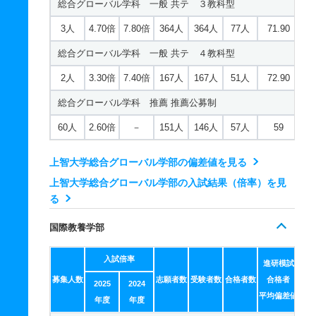
総合グローバル学科 一般 共テ ３教科型
18人
3.40倍
3.10倍
170人
169人
50人
67.20
3人
4.70倍
7.80倍
364人
364人
77人
71.90
フランス語学科 一般 共テ 併用方式
総合グローバル学科 一般 共テ ４教科型
23人
2.50倍
3倍
301人
293人
116人
65.70
2人
3.30倍
7.40倍
167人
167人
51人
72.90
フランス語学科 一般 共テ ３教科型
総合グローバル学科 推薦 推薦公募制
3人
3.60倍
5.20倍
107人
107人
30人
68.10
60人
2.60倍
－
151人
146人
57人
59
フランス語学科 一般 共テ ４教科型
上智大学総合グローバル学部の偏差値を見る
2人
2.50倍
2.70倍
56人
56人
22人
71.80
上智大学総合グローバル学部の入試結果（倍率）を見
フランス語学科 推薦 推薦公募制
る
12人
1.80倍
－
23人
22人
12人
－
国際教養学部
イスパニア語学科 一般 ＴＥＡＰ利用方式
入試倍率
18人
2.70倍
2.30倍
283人
282人
103人
68.50
進研模試
募集人数
志願者数
受験者数
合格者数
合格者
2025
2024
イスパニア語学科 一般 共テ 併用方式
平均偏差値
年度
年度
28人
2.40倍
1.90倍
406人
390人
160人
66.90