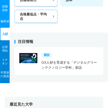
就職
資格
合格最低点・平均
点
偏差値
入試
注目情報
志望
理由
新設
イチ
GX人材を育成する「デジタルグリー
オシ
ンテクノロジー学科」新設
卒業後
の進路
最近見た大学