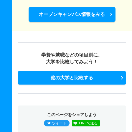
12人
機能創造理工学科 推薦 推薦公募制
1.10倍
－
9人
9人
8人
－
10人
2倍
－
14人
14人
7人
－
オープンキャンパス情報をみる
情報理工学科 一般 ＴＥＡＰ利用方式
20人
2.40倍
2.40倍
138人
136人
57人
66.80
情報理工学科 一般 共テ 併用方式
45人
3倍
3.30倍
977人
886人
294人
68.10
学費や就職などの項目別に、
大学を比較してみよう！
情報理工学科 一般 共テ ３教科型
3人
4.40倍
5.20倍
469人
469人
106人
71.60
他の大学と比較する
情報理工学科 一般 共テ ４教科型
3人
3.20倍
3.60倍
256人
256人
79人
70.20
情報理工学科 推薦 推薦公募制
このページをシェアしよう
10人
6.30倍
－
19人
19人
3人
－
ツイート
LINEで送る