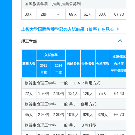
国際教養学科 推薦 推薦公募制
イスパニア語学科 一般 共テ ３教科型
30人
2倍
－
69人
61人
30人
67.70
2人
2.60倍
5.30倍
154人
154人
59人
67.90
上智大学国際教養学部の入試結果（倍率）を見る
イスパニア語学科 一般 共テ ４教科型
2人
2.90倍
3.50倍
43人
43人
15人
71.60
理工学部
イスパニア語学科 推薦 推薦公募制
入試倍率
進研模試
10人
1.40倍
－
11人
11人
8人
－
募集人数
志願者数
受験者数
合格者数
合格者
2025
2024
平均偏差値
ロシア語学科 一般 ＴＥＡＰ利用方式
年度
年度
14人
物質生命理工学科 一般 ＴＥＡＰ利用方式
3.20倍
2.50倍
191人
189人
59人
67.30
ロシア語学科 一般 共テ 併用方式
22人
1.70倍
2.10倍
134人
129人
75人
64.40
20人
物質生命理工学科 一般 共テ 併用方式
2.30倍
2.10倍
312人
304人
133人
65
ロシア語学科 一般 共テ ３教科型
45人
2.80倍
2.30倍
1010人
929人
328人
66.70
物質生命理工学科 一般 共テ ３教科型
2人
4.10倍
4.50倍
234人
234人
57人
68.10