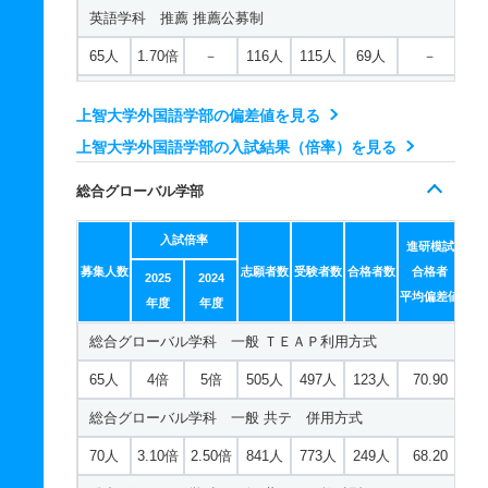
英語学科 推薦 推薦公募制
65人
1.70倍
－
116人
115人
69人
－
ドイツ語学科 一般 ＴＥＡＰ利用方式
上智大学外国語学部の偏差値を見る
15人
4.50倍
3.30倍
140人
140人
31人
68.90
上智大学外国語学部の入試結果（倍率）を見る
ドイツ語学科 一般 共テ 併用方式
総合グローバル学部
21人
3.50倍
2.50倍
208人
204人
59人
66
入試倍率
ドイツ語学科 一般 共テ ３教科型
進研模試
募集人数
志願者数
受験者数
合格者数
合格者
2025
2024
2人
6.40倍
8.20倍
185人
185人
29人
65.10
平均偏差値
年度
年度
ドイツ語学科 一般 共テ ４教科型
総合グローバル学科 一般 ＴＥＡＰ利用方式
2人
3.80倍
4.40倍
60人
60人
16人
71.80
65人
4倍
5倍
505人
497人
123人
70.90
ドイツ語学科 推薦 推薦公募制
総合グローバル学科 一般 共テ 併用方式
17人
1.20倍
－
26人
26人
21人
－
70人
3.10倍
2.50倍
841人
773人
249人
68.20
フランス語学科 一般 ＴＥＡＰ利用方式