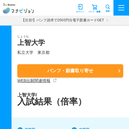
マナビジョン
検索
ログイン
パンフ・願書
【注目!】パンフ請求で2000円分電子図書カードGET
じょうち
上智大学
私立大学
東京都
パンフ・願書取り寄せ
WEB出願関連情報
上智大学/
入試結果（倍率）