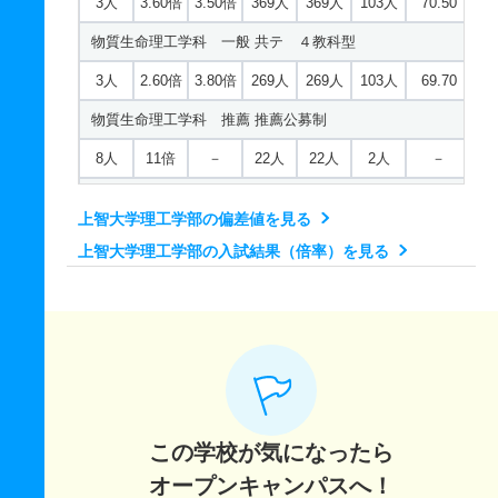
ロシア語学科 一般 共テ ４教科型
3人
3.60倍
3.50倍
369人
369人
103人
70.50
物質生命理工学科 一般 共テ ４教科型
2人
1.70倍
3倍
66人
66人
38人
65.50
ロシア語学科 推薦 推薦公募制
3人
2.60倍
3.80倍
269人
269人
103人
69.70
12人
物質生命理工学科 推薦 推薦公募制
2倍
－
20人
20人
10人
－
ポルトガル語学科 一般 ＴＥＡＰ利用方式
8人
11倍
－
22人
22人
2人
－
14人
機能創造理工学科 一般 ＴＥＡＰ利用方式
4.20倍
2.40倍
242人
241人
58人
65.90
上智大学理工学部の偏差値を見る
ポルトガル語学科 一般 共テ 併用方式
22人
2.30倍
2.20倍
149人
146人
63人
64
上智大学理工学部の入試結果（倍率）を見る
20人
機能創造理工学科 一般 共テ 併用方式
2.40倍
1.80倍
287人
278人
116人
64.10
ポルトガル語学科 一般 共テ ３教科型
44人
2.70倍
2.50倍
860人
788人
292人
65.70
機能創造理工学科 一般 共テ ３教科型
2人
3.80倍
8.70倍
122人
122人
32人
64.20
ポルトガル語学科 一般 共テ ４教科型
2人
2.80倍
3.40倍
371人
371人
132人
70.40
機能創造理工学科 一般 共テ ４教科型
2人
2倍
6.30倍
32人
32人
16人
66.80
この学校が気になったら
ポルトガル語学科 推薦 推薦公募制
3人
2.10倍
3倍
230人
230人
109人
68.10
オープンキャンパスへ！