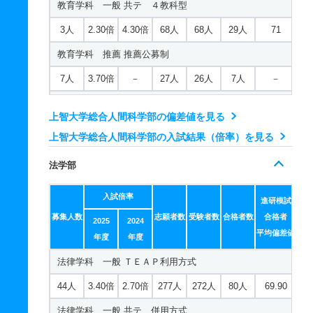
教育学科 一般 共テ ４教科型
30人
3.30倍
2.80倍
413人
399人
120人
70.60
3人
2.30倍
4.30倍
68人
68人
29人
71
国文学科 一般 共テ ３教科型
教育学科 推薦 推薦公募制
2人
3.20倍
8.50倍
176人
176人
55人
73.20
7人
3.70倍
－
27人
26人
7人
－
国文学科 一般 共テ ４教科型
心理学科 一般 ＴＥＡＰ利用方式
3人
2.10倍
3.30倍
111人
111人
54人
74
上智大学総合人間科学部の偏差値を見る
15人
3.60倍
6.60倍
81人
79人
22人
67.60
上智大学総合人間科学部の入試結果（倍率）を見る
国文学科 推薦 推薦公募制
心理学科 一般 共テ 併用方式
5人
2.80倍
－
11人
11人
4人
－
法学部
20人
6.10倍
7.10倍
207人
194人
32人
69
英文学科 一般 ＴＥＡＰ利用方式
入試倍率
心理学科 一般 共テ ３教科型
進研模試
24人
3.10倍
2.40倍
256人
256人
82人
69.80
募集人数
志願者数
受験者数
合格者数
合格者
2025
2024
2人
12.80倍
10.30倍
64人
64人
5人
65.40
平均偏差値
英文学科 一般 共テ 併用方式
年度
年度
心理学科 一般 共テ ４教科型
法律学科 一般 ＴＥＡＰ利用方式
37人
3.20倍
2倍
504人
495人
156人
70.60
3人
8.40倍
7倍
59人
59人
7人
63.60
44人
3.40倍
2.70倍
277人
272人
80人
69.90
英文学科 一般 共テ ３教科型
心理学科 推薦 推薦公募制
法律学科 一般 共テ 併用方式
3人
3.20倍
2.80倍
164人
164人
51人
68.40