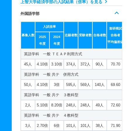
上智大学経済学部の入試結果（倍率）を見る
地球環境法学科 推薦 推薦公募制
20人
3.90倍
4.60倍
172人
170人
44人
68
経営学科 一般 ＴＥＡＰ利用方式
2人
4.30倍
4.10倍
90人
90人
21人
66.60
11人
3.40倍
－
48人
48人
14人
－
外国語学部
新聞学科 一般 共テ 併用方式
25人
4.70倍
6.30倍
319人
315人
67人
70.30
看護学科 一般 共テ ４教科型
40人
2.40倍
3.10倍
238人
232人
95人
65.70
入試倍率
経営学科 一般 共テ 併用方式数学選択
2人
2.50倍
8.70倍
72人
72人
29人
進研模試
62.70
新聞学科 一般 共テ ３教科型
募集人数
志願者数
受験者数
合格者数
合格者
2025
2024
85人
4.20倍
4.40倍
1936人
1867人
447人
67.50
看護学科 推薦 推薦公募制
平均偏差値
年度
年度
2人
4.50倍
7.90倍
229人
229人
51人
71.10
経営学科 一般 共テ 併用方式英語選択
20人
1.60倍
－
44人
44人
28人
－
英語学科 一般 ＴＥＡＰ利用方式
新聞学科 一般 共テ ４教科型
85人
4.20倍
4.40倍
1936人
1867人
447人
70.40
45人
4.10倍
3.10倍
374人
372人
90人
70.70
3人
2.50倍
4.10倍
92人
92人
37人
69.10
経営学科 一般 共テ ３教科型
英語学科 一般 共テ 併用方式
新聞学科 推薦 推薦公募制
5人
4.80倍
8.20倍
497人
497人
103人
70.70
50人
4.10倍
3倍
595人
569人
140人
69.60
40人
3.10倍
－
88人
87人
28人
－
経営学科 一般 共テ ４教科型
英語学科 一般 共テ ３教科型
15人
3倍
5.20倍
457人
457人
154人
71.50
2人
5.10倍
8.20倍
248人
248人
49人
72.60
経営学科 推薦 推薦公募制
英語学科 一般 共テ ４教科型
27人
4.10倍
－
96人
94人
23人
－
3人
2.70倍
6倍
101人
101人
38人
71.90