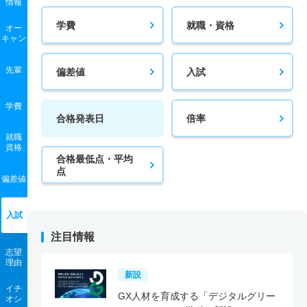
情報
学費
就職・資格
オー
キャン
先輩
偏差値
入試
学費
合格発表日
倍率
就職
資格
合格最低点・平均
点
偏差値
入試
注目情報
志望
理由
新設
イチ
GX人材を育成する「デジタルグリー
オシ