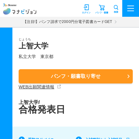
マナビジョン
検索
ログイン
パンフ・願書
【注目!】パンフ請求で2000円分電子図書カードGET
じょうち
上智大学
私立大学
東京都
パンフ・願書取り寄せ
WEB出願関連情報
上智大学/
合格発表日