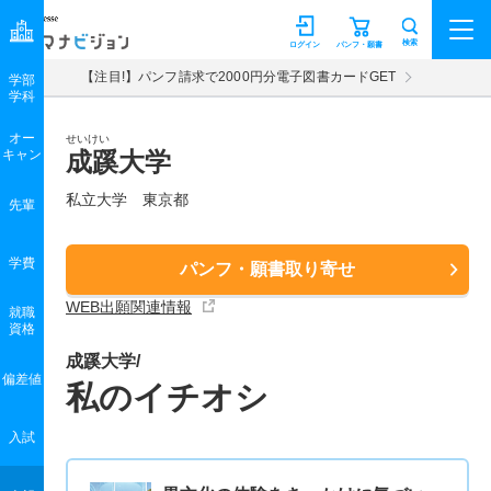
マナビジョン
検索
ログイン
パンフ・願書
【注目!】パンフ請求で2000円分電子図書カードGET
学部
学科
オー
せいけい
キャン
成蹊大学
私立大学 東京都
先輩
学費
パンフ・願書取り寄せ
WEB出願関連情報
就職
資格
成蹊大学/
偏差値
私のイチオシ
入試