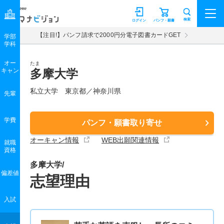
マナビジョン
検索
ログイン
パンフ・願書
【注目!】パンフ請求で2000円分電子図書カードGET
学部
学科
オー
たま
キャン
多摩大学
私立大学 東京都／神奈川県
先輩
学費
パンフ・願書取り寄せ
オーキャン情報
WEB出願関連情報
就職
資格
多摩大学/
偏差値
志望理由
入試