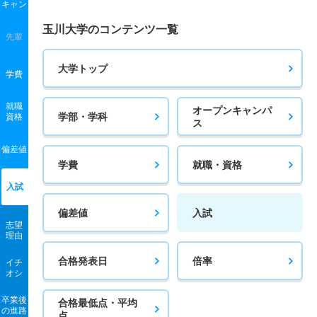
キャン
玉川大学のコンテンツ一覧
先輩
大学トップ
学費
就職
オープンキャンパ
学部・学科
資格
ス
偏差値
学費
就職・資格
入試
偏差値
入試
志望
理由
合格発表日
倍率
イチ
オシ
卒業後
合格最低点・平均
の進路
点