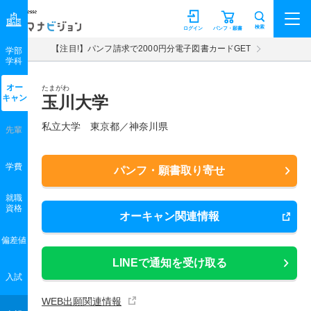
マナビジョン
検索
ログイン
パンフ・願書
【注目!】パンフ請求で2000円分電子図書カードGET
学部
学科
オー
たまがわ
キャン
玉川大学
私立大学 東京都／神奈川県
先輩
学費
パンフ・願書取り寄せ
就職
資格
オーキャン関連情報
偏差値
LINEで通知を受け取る
入試
WEB出願関連情報