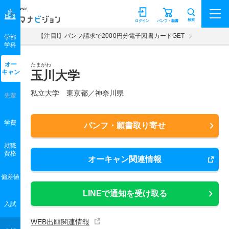
マナビジョン
検索
ログイン
パンフ・願書
【注目!】パンフ請求で2000円分電子図書カードGET
学部
学科
オー
たまがわ
キャン
玉川大学
私立大学 東京都／神奈川県
先輩
学費
パンフ・願書取り寄せ
就職
資格
オーキャン関連情報
偏差値
LINEで通知を受け取る
入試
WEB出願関連情報