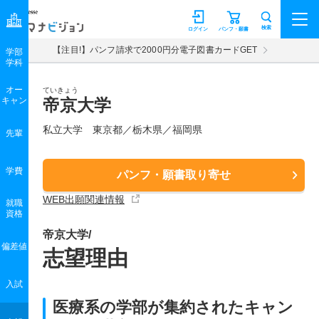
マナビジョン
検索
ログイン
パンフ・願書
【注目!】パンフ請求で2000円分電子図書カードGET
学部
学科
オー
ていきょう
キャン
帝京大学
私立大学 東京都／栃木県／福岡県
先輩
学費
パンフ・願書取り寄せ
WEB出願関連情報
就職
資格
帝京大学/
偏差値
志望理由
入試
医療系の学部が集約されたキャン