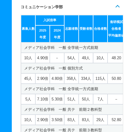
学部共通 一般 ニ 後期３教科型
コミュニケーション学部
－
11倍
4.30倍
44人
44人
4人
－
入試倍率
進研模試
募集人数
志願者数
受験者数
合格者数
合格者
2025
2024
平均偏差値
年度
年度
メディア社会学科 一般 全学統一方式前期
10人
4.90倍
－
54人
49人
10人
48.20
メディア社会学科 一般 個別方式
45人
2.90倍
4.80倍
358人
334人
115人
50.80
メディア社会学科 一般 全学統一方式後期
5人
7.10倍
5.30倍
51人
50人
7人
－
メディア社会学科 一般 共テ 前期２教科型
10人
2.90倍
3.50倍
83人
83人
29人
52.80
メディア社会学科 一般 共テ 前期３教科型