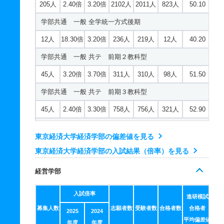
205人
2.40倍
3.20倍
2102人
2011人
823人
50.10
学部共通 一般 全学統一方式後期
12人
18.30倍
3.20倍
236人
219人
12人
40.20
学部共通 一般 共テ 前期２教科型
45人
3.20倍
3.70倍
311人
310人
98人
51.50
学部共通 一般 共テ 前期３教科型
45人
2.40倍
3.30倍
758人
756人
321人
52.90
学部共通 一般 共テ 中期４科目型
東京経済大学経済学部の偏差値を見る
13人
1.60倍
1.90倍
54人
54人
34人
54.10
東京経済大学経済学部の入試結果（倍率）を見る
学部共通 一般 ニ 後期３教科型
経営学部
－
5倍
2.60倍
40人
40人
8人
－
入試倍率
進研模試
募集人数
志願者数
受験者数
合格者数
合格者
2025
2024
平均偏差値
年度
年度