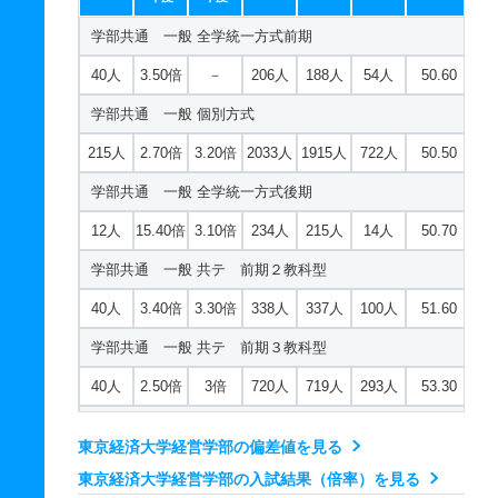
学部共通 一般 全学統一方式前期
40人
3.50倍
－
206人
188人
54人
50.60
学部共通 一般 個別方式
215人
2.70倍
3.20倍
2033人
1915人
722人
50.50
学部共通 一般 全学統一方式後期
12人
15.40倍
3.10倍
234人
215人
14人
50.70
学部共通 一般 共テ 前期２教科型
40人
3.40倍
3.30倍
338人
337人
100人
51.60
学部共通 一般 共テ 前期３教科型
40人
2.50倍
3倍
720人
719人
293人
53.30
学部共通 一般 共テ 中期４科目型
東京経済大学経営学部の偏差値を見る
13人
1.60倍
2.50倍
39人
39人
25人
56.50
東京経済大学経営学部の入試結果（倍率）を見る