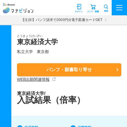
マナビジョン
検索
ログイン
パンフ・願書
【注目!】パンフ請求で2000円分電子図書カードGET
とうきょうけいざい
東京経済大学
私立大学
東京都
パンフ・願書取り寄せ
WEB出願関連情報
東京経済大学/
入試結果（倍率）