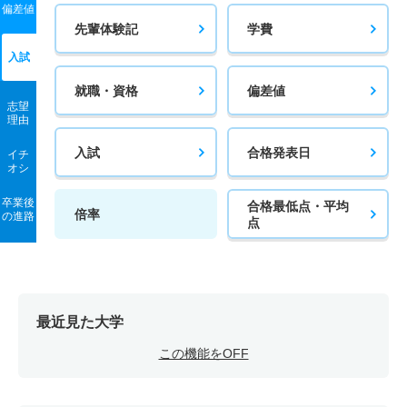
偏差値
先輩体験記
学費
入試
就職・資格
偏差値
志望
理由
入試
合格発表日
イチ
オシ
卒業後
合格最低点・平均
倍率
の進路
点
最近見た大学
この機能をOFF