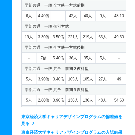
学部共通 一般 全学統一方式前期
6人
4.40倍
－
42人
40人
9人
48.10
学部共通 一般 個別方式
19人
3.30倍
3.50倍
221人
219人
66人
49.30
学部共通 一般 全学統一方式後期
－
7倍
5.40倍
36人
35人
5人
－
学部共通 一般 共テ 前期２教科型
5人
3.90倍
3.40倍
105人
105人
27人
49
学部共通 一般 共テ 前期３教科型
5人
2.80倍
3.90倍
136人
136人
48人
54.60
学部共通 一般 共テ 中期４科目型
東京経済大学キャリアデザインプログラムの偏差値を
若干名
1.40倍
3.20倍
10人
10人
7人
－
見る
学部共通 一般 ニ 後期３教科型
東京経済大学キャリアデザインプログラムの入試結果