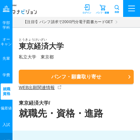
マナビジョン
検索
ログイン
パンフ・願書
【注目!】パンフ請求で2000円分電子図書カードGET
学部
学科
オー
とうきょうけいざい
キャン
東京経済大学
私立大学 東京都
先輩
学費
パンフ・願書取り寄せ
WEB出願関連情報
就職
資格
東京経済大学/
偏差値
就職先・資格・進路
入試