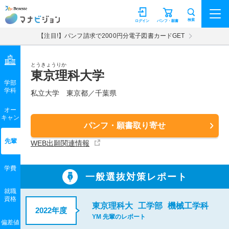
マナビジョン
検索
ログイン
パンフ・願書
【注目!】パンフ請求で2000円分電子図書カードGET
とうきょうりか
東京理科大学
学部
学科
私立大学
東京都／千葉県
オー
キャン
パンフ・願書取り寄せ
先輩
WEB出願関連情報
学費
一般選抜対策レポート
就職
資格
東京理科大
工学部
機械工学科
2022年度
YM 先輩のレポート
偏差値