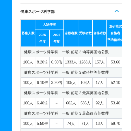
健康スポーツ科学部
入試倍率
進研模試
募集人数
志願者数
受験者数
合格者数
合格者
2025
2024
平均偏差値
年度
年度
健康スポーツ科学科 一般 前期３均等英国地公数
100人
8.20倍
6.50倍
1333人
1288人
157人
53.60
健康スポーツ科学科 一般 前期３教科均等英数理
100人
6.10倍
3.20倍
105人
103人
17人
52.10
健康スポーツ科学科 一般 前期３最高英国地公数
100人
6.40倍
－
602人
586人
92人
53.40
健康スポーツ科学科 一般 前期３最高得点英数理
100人
5.50倍
－
74人
71人
13人
59.70