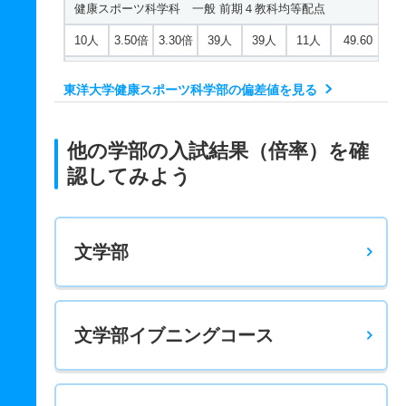
健康スポーツ科学科 一般 前期４教科均等配点
10人
3.50倍
3.30倍
39人
39人
11人
49.60
健康スポーツ科学科 一般 後期３均等英国地公数
東洋大学健康スポーツ科学部の偏差値を見る
10人
6.20倍
12.60倍
80人
74人
12人
－
健康スポーツ科学科 一般 後期３教科均等英数理
他の学部の入試結果（倍率）を確
10人
4倍
4.70倍
9人
8人
2人
－
認してみよう
健康スポーツ科学科 一般 後期３最高英国地公数
10人
6.70倍
－
53人
47人
7人
－
文学部
健康スポーツ科学科 一般 後期３最高得点英数理
10人
2.70倍
－
10人
8人
3人
－
健康スポーツ科学科 一般 共テ 前期３科目均等配点
文学部イブニングコース
15人
6.50倍
3.70倍
547人
545人
84人
59.90
健康スポーツ科学科 一般 共テ 前期４科目均等配点