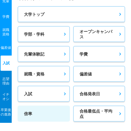
先輩
大学トップ
学費
就職
オープンキャンパ
学部・学科
資格
ス
偏差値
先輩体験記
学費
入試
就職・資格
偏差値
志望
理由
入試
合格発表日
イチ
オシ
卒業後
合格最低点・平均
倍率
の進路
点