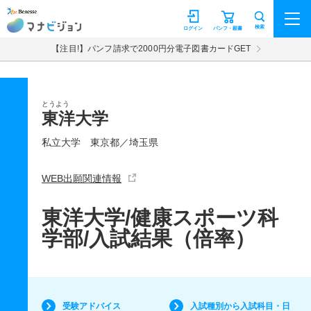
マナビジョン
検索
ログイン
パンフ・願書
【注目!】パンフ請求で2000円分電子図書カードGET
とうよう
東洋大学
私立大学
東京都／埼玉県
WEB出願関連情報
東洋大学/健康スポーツ科
学部/入試結果（倍率）
受験アドバイス
入試種別から入試科目・日