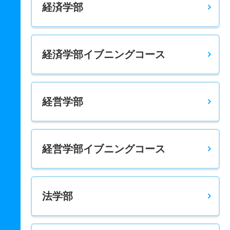
経済学部
10人
3.30倍
1.90倍
174人
174人
52人
55.50
健康スポーツ科学科 一般 共テ 前期５科目均等配点
8人
2.20倍
1.60倍
182人
182人
81人
57.50
経済学部イブニングコース
健康スポーツ科学科 一般 ニ 後期３科目均等配点
7人
4倍
10.40倍
44人
44人
11人
－
栄養科学科 一般 前期３均等英国地公数
経営学部
39人
9.40倍
6.10倍
190人
188人
20人
49.10
栄養科学科 一般 前期３教科均等英数理
経営学部イブニングコース
39人
4.60倍
3.90倍
81人
78人
17人
51.90
栄養科学科 一般 前期３最高英国地公数
39人
7.60倍
－
69人
68人
9人
50.90
法学部
栄養科学科 一般 前期３最高得点英数理
39人
5.30倍
－
35人
32人
6人
57.30