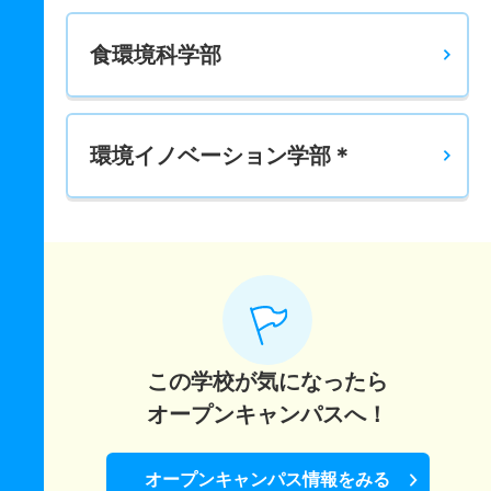
5人
5倍
－
5人
5人
1人
－
栄養科学科 一般 ニ 後期３科目均等英数理
食環境科学部
5人
1倍
－
1人
1人
1人
－
栄養科学科 一般 ニ 後期３最高英国地公数
環境イノベーション学部＊
5人
3.50倍
－
7人
7人
2人
－
栄養科学科 一般 ニ 後期３最高得点英数理
5人
2倍
－
2人
2人
1人
－
この学校が気になったら
オープンキャンパスへ！
オープンキャンパス情報をみる