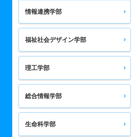
10人
4.20倍
－
21人
21人
5人
52.40
情報連携学部
栄養科学科 一般 共テ 前期３最高英国地公数
10人
2.90倍
－
43人
43人
15人
52
福祉社会デザイン学部
栄養科学科 一般 共テ 前期３最高得点英数理
10人
3倍
－
9人
9人
3人
45.50
栄養科学科 一般 共テ 前期４科目均等配点
理工学部
5人
3.70倍
1.90倍
37人
37人
10人
55.10
栄養科学科 一般 共テ 前期４科目最高得点
総合情報学部
5人
3.40倍
－
17人
17人
5人
54.40
栄養科学科 一般 共テ 前期５科目均等配点
5人
2.10倍
1.60倍
33人
33人
16人
54
生命科学部
栄養科学科 一般 ニ 後期３均等英国地公数