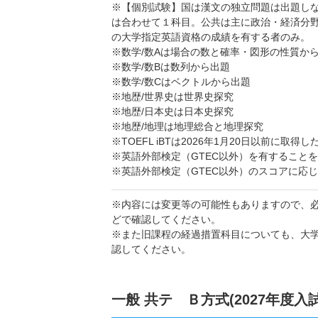
※【個別試験】国は漢文の独立問題は出題し
は合わせて１科目。公共は主に政治・経済分
の大学指定英語資格の成績を有する者のみ。
※数学/数Aは場合の数と確率・図形の性質か
※数学/数Bは数列から出題
※数学/数Cはベクトルから出題
※地歴/世界史は世界史探究
※地歴/日本史は日本史探究
※地歴/地理は地理総合と地理探究
※TOEFL iBTは2026年1月20日以前に取
※英語外部検定（GTEC以外）を有すること
※英語外部検定（GTEC以外）のスコアに応
※内容には変更等の可能性もありますので、
どで確認してください。
※また旧課程の経過措置科目についても、大
認してください。
一般 共テ Ｂ方式(2027年度入