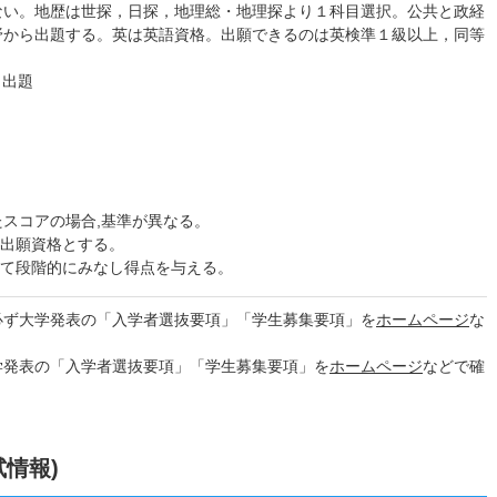
ない。地歴は世探，日探，地理総・地理探より１科目選択。公共と政経
野から出題する。英は英語資格。出願できるのは英検準１級以上，同等
ら出題
得したスコアの場合,基準が異なる。
を出願資格とする。
じて段階的にみなし得点を与える。
必ず大学発表の「入学者選抜要項」「学生募集要項」を
ホームページ
な
学発表の「入学者選抜要項」「学生募集要項」を
ホームページ
などで確
試情報)