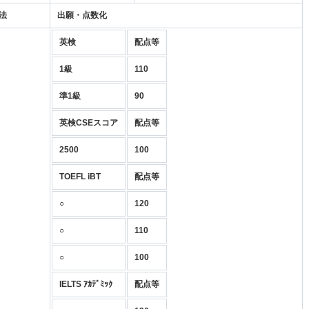
法
出願・点数化
英検
配点等
1級
110
準1級
90
英検CSEスコア
配点等
2500
100
TOEFL iBT
配点等
○
120
○
110
○
100
IELTS ｱｶﾃﾞﾐｯｸ
配点等