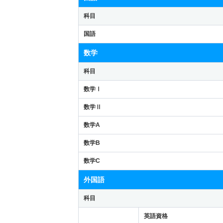
科目
国語
数学
科目
数学Ⅰ
数学Ⅱ
数学A
数学B
数学C
外国語
科目
英語資格