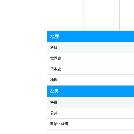
地歴
科目
世界史
日本史
地理
公民
科目
公共
政治・経済