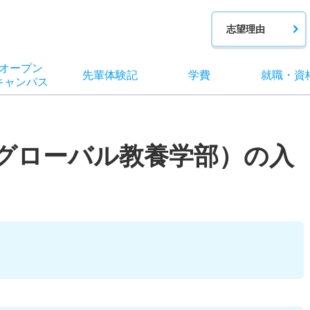
志望理由
オー
プン
先輩
体験記
学費
就職
・
資
キャン
パス
（グローバル教養学部）の入