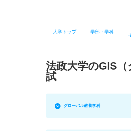
大学トップ
学部
・
学科
法政大学のGIS
試
グローバル教養学科