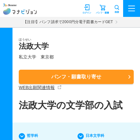
マナビジョン
検索
ログイン
パンフ・願書
【注目!】パンフ請求で2000円分電子図書カードGET
ほうせい
法政大学
私立大学
東京都
パンフ・願書取り寄せ
WEB出願関連情報
法政大学の文学部の入試
哲学科
日本文学科