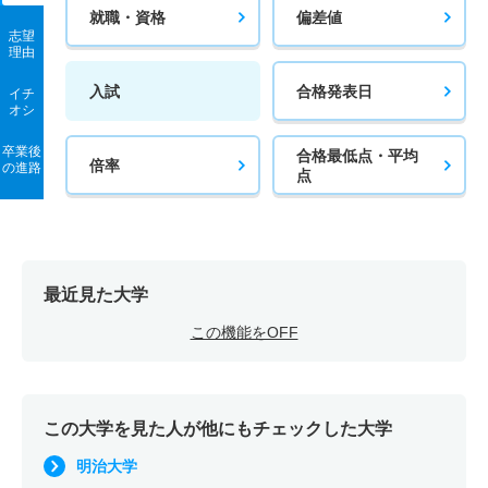
就職・資格
偏差値
志望
理由
入試
合格発表日
イチ
オシ
卒業後
合格最低点・平均
倍率
の進路
点
最近見た大学
この機能をOFF
この大学を見た人が他にもチェックした大学
明治大学