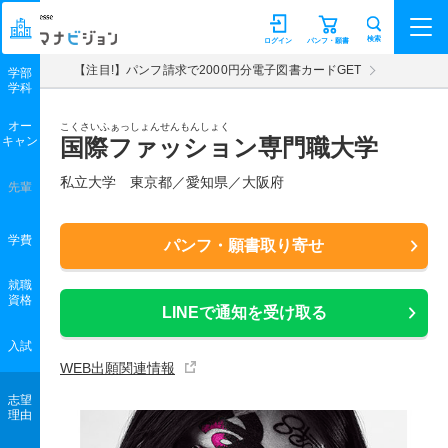
マナビジョン
検索
ログイン
パンフ・願書
【注目!】パンフ請求で2000円分電子図書カードGET
学部
学科
オー
こくさいふぁっしょんせんもんしょく
キャン
国際ファッション専門職大学
私立大学 東京都／愛知県／大阪府
先輩
学費
パンフ・願書取り寄せ
就職
資格
LINEで通知を受け取る
入試
WEB出願関連情報
志望
理由