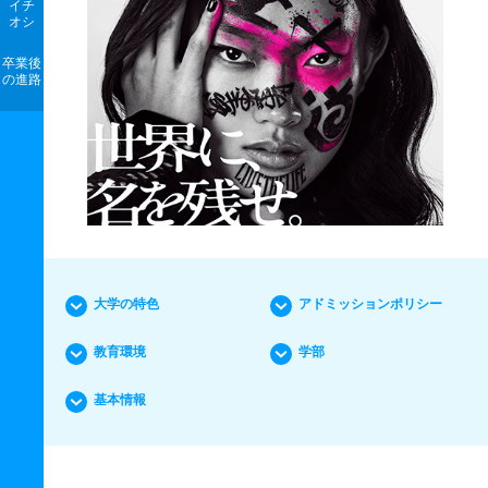
イチ
オシ
卒業後
の進路
大学の特色
アドミッションポリシー
教育環境
学部
基本情報