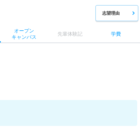
志望理由
オー
プン
先輩
体験記
学費
キャン
パス