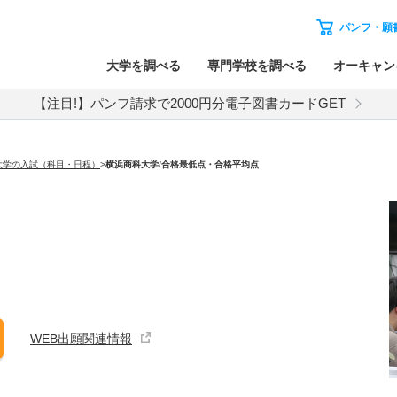
パンフ・願
大学を調べる
専門学校を調べる
オーキャン
【注目!】パンフ請求で2000円分電子図書カードGET
大学の入試（科目・日程）
>
横浜商科大学
/合格最低点・合格平均点
WEB出願関連情報