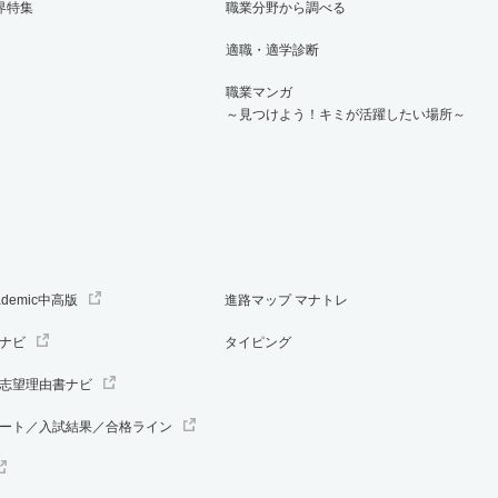
界特集
職業分野から調べる
適職・適学診断
職業マンガ
～見つけよう！キミが活躍したい場所～
ademic中高版
進路マップ マナトレ
ナビ
タイピング
志望理由書ナビ
ート／入試結果／合格ライン