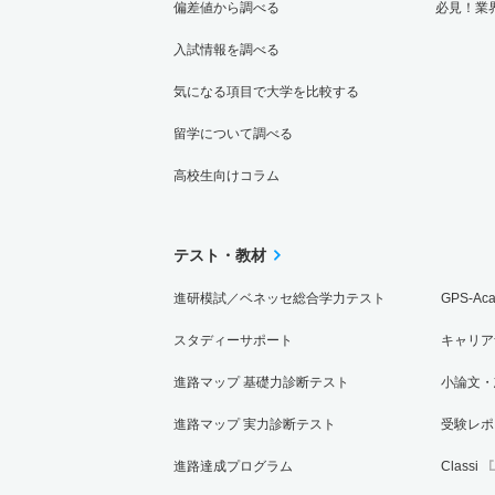
偏差値から調べる
必見！業
入試情報を調べる
気になる項目で大学を比較する
留学について調べる
高校生向けコラム
テスト・教材
進研模試／ベネッセ総合学力テスト
GPS-Ac
スタディーサポート
キャリア
進路マップ 基礎力診断テスト
小論文・
進路マップ 実力診断テスト
受験レポ
進路達成プログラム
Classi