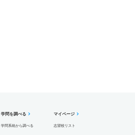
学問を調べる
マイページ
学問系統から調べる
志望校リスト