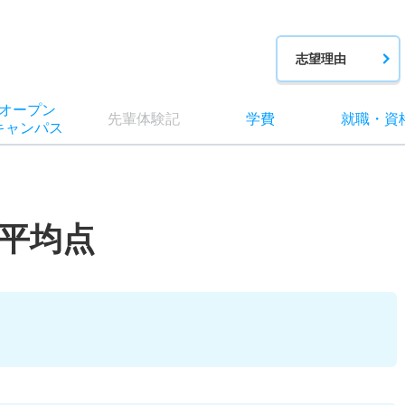
志望理由
オー
プン
先輩
体験記
学費
就職
・
資
キャン
パス
平均点