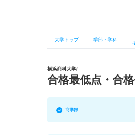
大学トップ
学部
・
学科
横浜商科大学/
合格最低点・合格
商学部