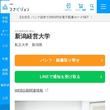
マナビジョン
検索
ログイン
パンフ・願書
【注目!】パンフ請求で2000円分電子図書カードGET
学部
学科
オー
にいがたけいえい
キャン
新潟経営大学
私立大学 新潟県
先輩
学費
パンフ・願書取り寄せ
就職
資格
LINEで通知を受け取る
偏差値
WEB出願関連情報
入試