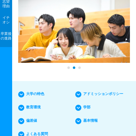
志望
理由
イチ
オシ
卒業後
の進路
大学の特色
アドミッションポリシー
教育環境
学部
偏差値
基本情報
よくある質問