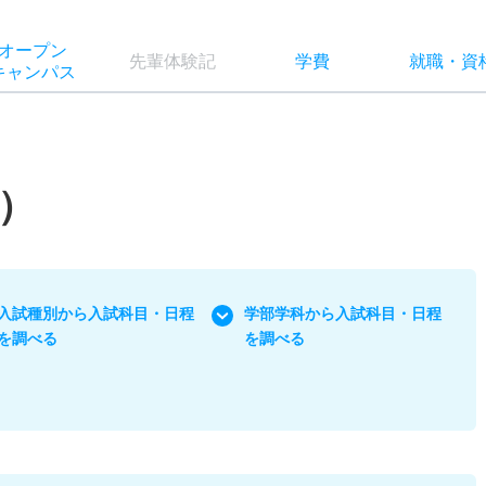
オー
プン
先輩
体験記
学費
就職
・
資
キャン
パス
）
入試種別から入試科目・日程
学部学科から入試科目・日程
を調べる
を調べる