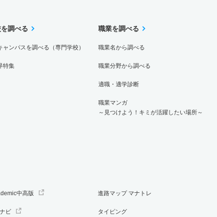
校を調べる
職業を調べる
キャンパスを調べる（専門学校）
職業名から調べる
界特集
職業分野から調べる
適職・適学診断
職業マンガ
～見つけよう！キミが活躍したい場所～
ademic中高版
進路マップ マナトレ
ナビ
タイピング