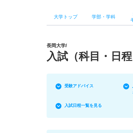
大学トップ
学部
・
学科
長岡大学/
入試（科目・日程
受験アドバイス
入試日程一覧を見る