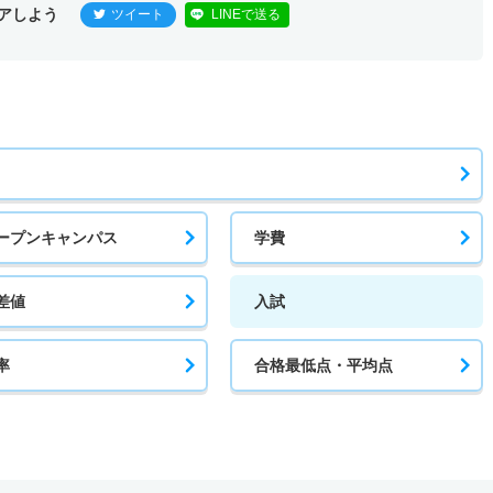
アしよう
ツイート
LINEで送る
ープンキャンパス
学費
差値
入試
率
合格最低点・平均点