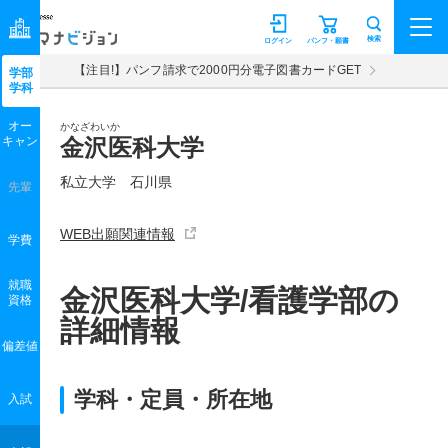
マナビジョン
検索
ログイン
パンフ・願書
【注目!】パンフ請求で2000円分電子図書カードGET
学部
学科
オー
かなざわいか
キャン
金沢医科大学
私立大学 石川県
先輩
WEB出願関連情報
学費
就職
金沢医科大学/看護学部の
資格
詳細情報
偏差値
学科・定員・所在地
入試