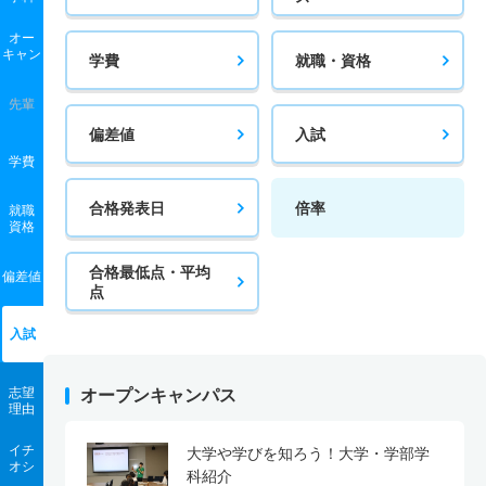
オー
キャン
学費
就職・資格
先輩
偏差値
入試
学費
合格発表日
倍率
就職
資格
合格最低点・平均
偏差値
点
入試
志望
オープンキャンパス
理由
イチ
大学や学びを知ろう！大学・学部学
オシ
科紹介