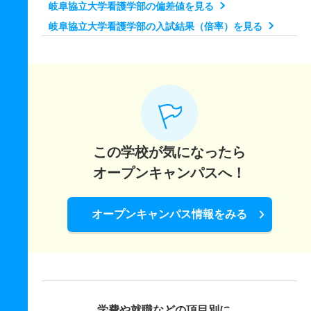
3人
1倍
－
1人
1人
1人
－
岐阜協立大学看護学部の偏差値を見る
3人
－
－
1人
1人
0人
－
岐阜協立大学看護学部の入試結果（倍率）を見る
スポーツ経営学科 推薦 高校推薦方式Ⅰ期
看護学科 推薦 高校推薦方式Ⅰ期
40人
1倍
1倍
3人
3人
3人
－
20人
2倍
1倍
2人
2人
1人
－
スポーツ経営学科 推薦 高校推薦方式Ⅱ期
看護学科 推薦 高校推薦方式Ⅱ期
12人
1倍
1倍
1人
1人
1人
－
12人
1倍
1倍
3人
3人
3人
－
この学校が気になったら
オープンキャンパスへ！
オープンキャンパス情報をみる
学費や就職などの項目別に、