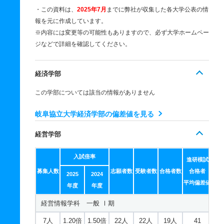
・この資料は、
2025年7月
までに弊社が収集した各大学公表の情
報を元に作成しています。
※内容には変更等の可能性もありますので、必ず大学ホームペー
ジなどで詳細を確認してください。
経済学部
この学部については該当の情報がありません
岐阜協立大学経済学部の偏差値を見る
経営学部
入試倍率
進研模試
募集人数
志願者数
受験者数
合格者数
合格者
2025
2024
平均偏差値
年度
年度
経営情報学科 一般 Ⅰ期
7人
1.20倍
1.50倍
22人
22人
19人
41