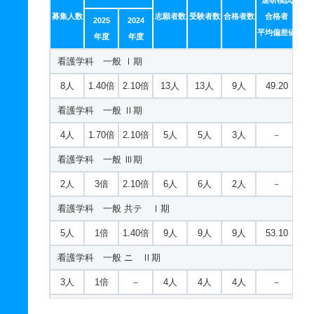
経営情報学科 推薦 高校推薦方式Ⅱ期
進研模試
募集人数
志願者数
受験者数
合格者数
合格者
2025
2024
6人
1倍
1倍
3人
3人
3人
－
平均偏差値
年度
年度
スポーツ経営学科 一般 Ⅰ期
看護学科 一般 Ⅰ期
13人
1.90倍
1.80倍
21人
21人
11人
42.30
8人
1.40倍
2.10倍
13人
13人
9人
49.20
スポーツ経営学科 一般 Ⅱ期
看護学科 一般 Ⅱ期
5人
3.50倍
1.80倍
7人
7人
2人
－
4人
1.70倍
2.10倍
5人
5人
3人
－
スポーツ経営学科 一般 Ⅲ期
看護学科 一般 Ⅲ期
3人
9倍
1.80倍
9人
9人
1人
－
2人
3倍
2.10倍
6人
6人
2人
－
スポーツ経営学科 一般 共テ Ⅰ期
看護学科 一般 共テ Ⅰ期
10人
1.80倍
2.30倍
9人
9人
5人
51.20
5人
1倍
1.40倍
9人
9人
9人
53.10
スポーツ経営学科 一般 ニ Ⅱ期
看護学科 一般 ニ Ⅱ期
4人
1.30倍
－
4人
4人
3人
－
3人
1倍
－
4人
4人
4人
－
スポーツ経営学科 一般 ニ Ⅲ期
看護学科 一般 ニ Ⅲ期