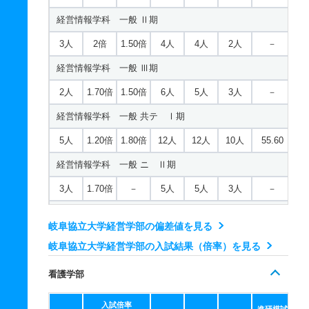
経営情報学科 一般 Ⅱ期
3人
2倍
1.50倍
4人
4人
2人
－
経営情報学科 一般 Ⅲ期
2人
1.70倍
1.50倍
6人
5人
3人
－
経営情報学科 一般 共テ Ⅰ期
5人
1.20倍
1.80倍
12人
12人
10人
55.60
経営情報学科 一般 ニ Ⅱ期
3人
1.70倍
－
5人
5人
3人
－
経営情報学科 一般 ニ Ⅲ期
岐阜協立大学経営学部の偏差値を見る
2人
2倍
－
2人
2人
1人
－
岐阜協立大学経営学部の入試結果（倍率）を見る
経営情報学科 推薦 高校推薦方式Ⅰ期
看護学部
15人
1倍
1倍
6人
6人
6人
－
入試倍率