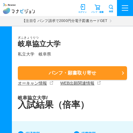
マナビジョン
検索
ログイン
パンフ・願書
【注目!】パンフ請求で2000円分電子図書カードGET
ぎふきょうりつ
岐阜協立大学
私立大学
岐阜県
パンフ・願書取り寄せ
オーキャン情報
WEB出願関連情報
岐阜協立大学/
入試結果（倍率）