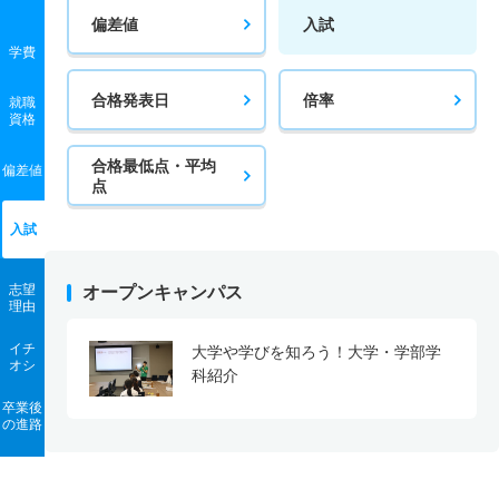
偏差値
入試
学費
合格発表日
倍率
就職
資格
合格最低点・平均
偏差値
点
入試
志望
オープンキャンパス
理由
イチ
大学や学びを知ろう！大学・学部学
オシ
科紹介
卒業後
の進路