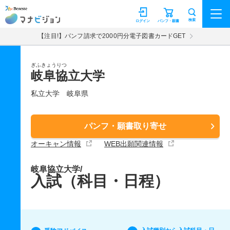
マナビジョン
検索
ログイン
パンフ・願書
【注目!】パンフ請求で2000円分電子図書カードGET
ぎふきょうりつ
岐阜協立大学
私立大学
岐阜県
パンフ・願書取り寄せ
オーキャン情報
WEB出願関連情報
岐阜協立大学/
入試（科目・日程）