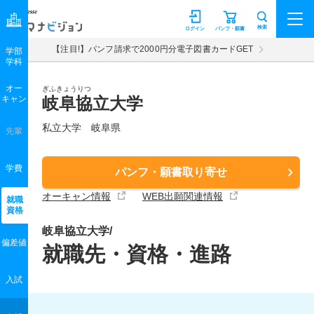
マナビジョン
検索
ログイン
パンフ・願書
【注目!】パンフ請求で2000円分電子図書カードGET
学部
学科
オー
ぎふきょうりつ
キャン
岐阜協立大学
私立大学 岐阜県
先輩
学費
パンフ・願書取り寄せ
オーキャン情報
WEB出願関連情報
就職
資格
岐阜協立大学/
偏差値
就職先・資格・進路
入試