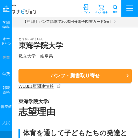
マナビジョン
検索
ログイン
パンフ・願書
【注目!】パンフ請求で2000円分電子図書カードGET
学部
学科
オー
とうかいがくいん
キャン
東海学院大学
私立大学 岐阜県
先輩
学費
パンフ・願書取り寄せ
WEB出願関連情報
就職
資格
東海学院大学/
偏差値
志望理由
入試
体育を通して子どもたちの発達と