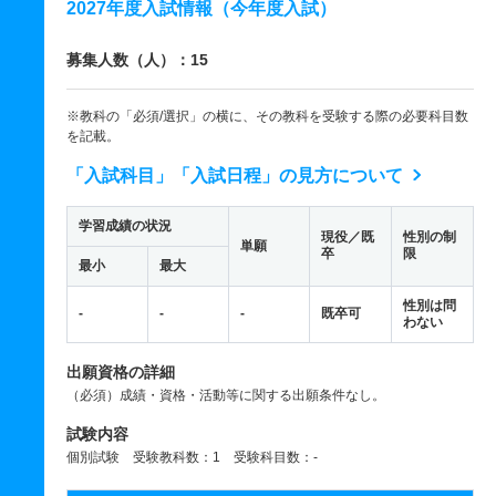
2027年度入試情報（今年度入試）
募集人数（人）：15
※教科の「必須/選択」の横に、その教科を受験する際の必要科目数
を記載。
「入試科目」「入試日程」の見方について
学習成績の状況
現役／既
性別の制
単願
卒
限
最小
最大
性別は問
-
-
-
既卒可
わない
出願資格の詳細
（必須）成績・資格・活動等に関する出願条件なし。
試験内容
個別試験 受験教科数：1 受験科目数：-