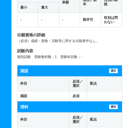
現役／既
性別の制
単願
卒
限
最小
最大
性別は問
-
-
-
既卒可
わない
出願資格の詳細
（必須）成績・資格・活動等に関する出願条件なし。
試験内容
個別試験 受験教科数：1 受験科目数：-
国語
選択
必須／
科目
配点
選択
国語
必須
理科
選択
必須／
科目
配点
選択