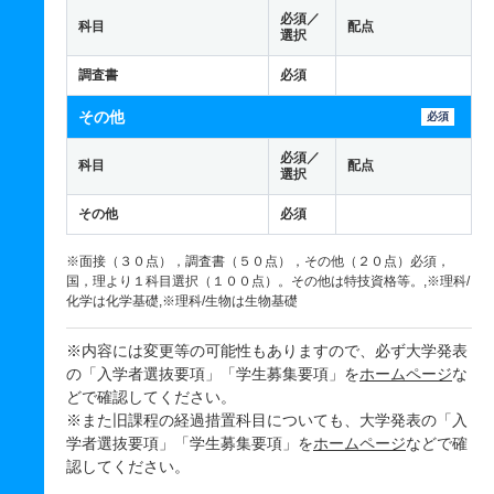
必須／
科目
配点
選択
調査書
必須
その他
必須
必須／
科目
配点
選択
その他
必須
※面接（３０点），調査書（５０点），その他（２０点）必須，
国，理より１科目選択（１００点）。その他は特技資格等。,※理科/
化学は化学基礎,※理科/生物は生物基礎
※内容には変更等の可能性もありますので、必ず大学発表
の「入学者選抜要項」「学生募集要項」を
ホームページ
な
どで確認してください。
※また旧課程の経過措置科目についても、大学発表の「入
学者選抜要項」「学生募集要項」を
ホームページ
などで確
認してください。