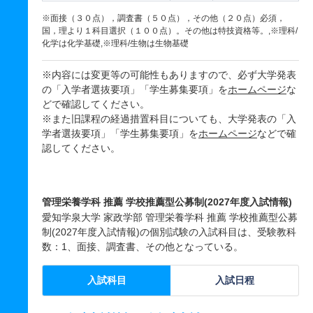
※面接（３０点），調査書（５０点），その他（２０点）必須，
国，理より１科目選択（１００点）。その他は特技資格等。,※理科/
化学は化学基礎,※理科/生物は生物基礎
※内容には変更等の可能性もありますので、必ず大学発表
の「入学者選抜要項」「学生募集要項」を
ホームページ
な
どで確認してください。
※また旧課程の経過措置科目についても、大学発表の「入
学者選抜要項」「学生募集要項」を
ホームページ
などで確
認してください。
管理栄養学科 推薦 学校推薦型公募制(2027年度入試情報)
愛知学泉大学 家政学部 管理栄養学科 推薦 学校推薦型公募
制(2027年度入試情報)の個別試験の入試科目は、受験教科
数：1、面接、調査書、その他となっている。
入試科目
入試日程