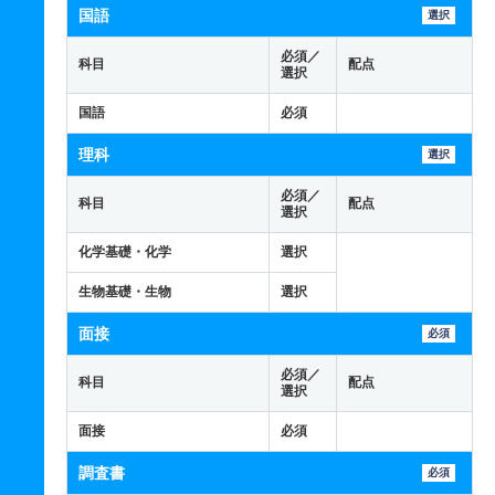
国語
選択
必須／
科目
配点
選択
国語
必須
理科
選択
必須／
科目
配点
選択
化学基礎・化学
選択
生物基礎・生物
選択
面接
必須
必須／
科目
配点
選択
面接
必須
調査書
必須