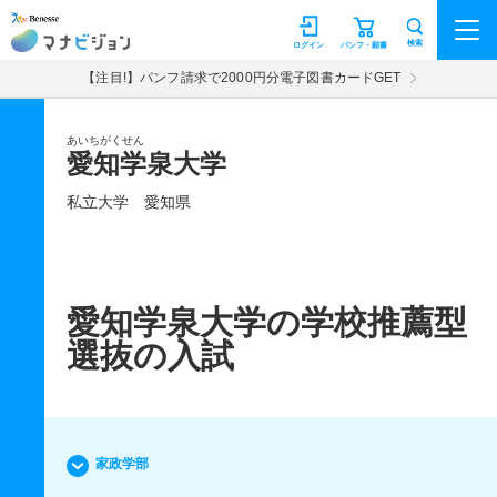
マナビジョン
検索
ログイン
パンフ・願書
【注目!】パンフ請求で2000円分電子図書カードGET
あいちがくせん
愛知学泉大学
私立大学
愛知県
愛知学泉大学の学校推薦型
選抜の入試
家政学部