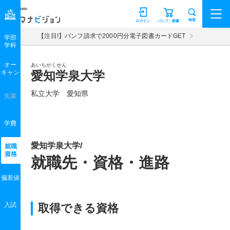
マナビジョン
検索
ログイン
パンフ・願書
【注目!】パンフ請求で2000円分電子図書カードGET
学部
学科
オー
あいちがくせん
キャン
愛知学泉大学
私立大学 愛知県
先輩
学費
愛知学泉大学/
就職
資格
就職先・資格・進路
偏差値
入試
取得できる資格