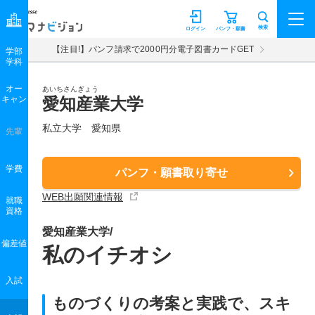
マナビジョン
検索
ログイン
パンフ・願書
【注目!】パンフ請求で2000円分電子図書カードGET
学部
学科
オー
あいちさんぎょう
キャン
愛知産業大学
私立大学 愛知県
先輩
学費
パンフ・願書取り寄せ
WEB出願関連情報
就職
資格
愛知産業大学/
偏差値
私のイチオシ
入試
ものづくりの考案と実践で、スキ