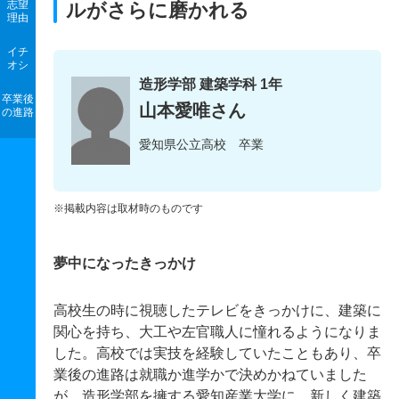
志望
ルがさらに磨かれる
理由
イチ
オシ
造形学部 建築学科 1年
卒業後
山本愛唯さん
の進路
愛知県公立高校 卒業
※掲載内容は取材時のものです
夢中になったきっかけ
高校生の時に視聴したテレビをきっかけに、建築に
関心を持ち、大工や左官職人に憧れるようになりま
した。高校では実技を経験していたこともあり、卒
業後の進路は就職か進学かで決めかねていました
が、造形学部を擁する愛知産業大学に、新しく建築