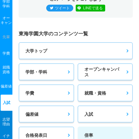
学部
学科
ツイート
LINEで送る
オー
キャン
東海学園大学のコンテンツ一覧
先輩
大学トップ
学費
就職
オープンキャンパ
学部・学科
資格
ス
偏差値
学費
就職・資格
入試
偏差値
入試
志望
理由
合格発表日
倍率
イチ