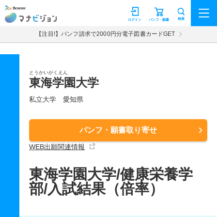
マナビジョン
検索
ログイン
パンフ・願書
【注目!】パンフ請求で2000円分電子図書カードGET
とうかいがくえん
東海学園大学
私立大学
愛知県
パンフ・願書取り寄せ
WEB出願関連情報
東海学園大学/健康栄養学
部/入試結果（倍率）