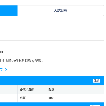
入試日程
0
験する際の必要科目数を記載。
て
選択
必須／選択
配点
必須
100