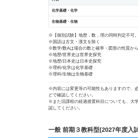
化学基礎・化学
生物基礎・生物
※【個別試験】地歴，数，理の同時判定不可
※国語は古文・漢文を除く
※数学/数Aは場合の数と確率・図形の性質か
※地歴/世界史は世界史探究
※地歴/日本史は日本史探究
※理科/化学は化学基礎
※理科/生物は生物基礎
※内容には変更等の可能性もありますので、
どで確認してください。
※また旧課程の経過措置科目についても、大
認してください。
一般 前期３教科型(2027年度入