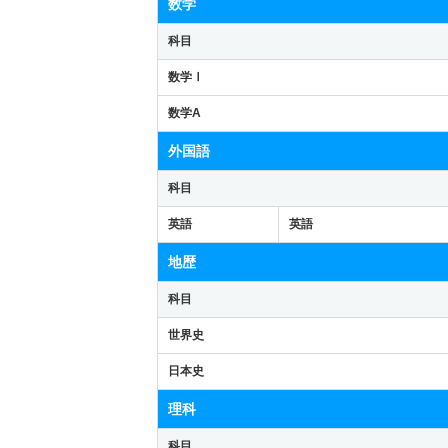
数学
科目
数学Ⅰ
数学A
外国語
科目
英語
英語
地歴
科目
世界史
日本史
理科
科目