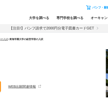
パンフ・願
大学を調べる
専門学校を調べる
オーキャン
【注目!】パンフ請求で2000円分電子図書カードGET
学
の入試
>
東海学園大学
の
経営学部の入試
WEB出願関連情報