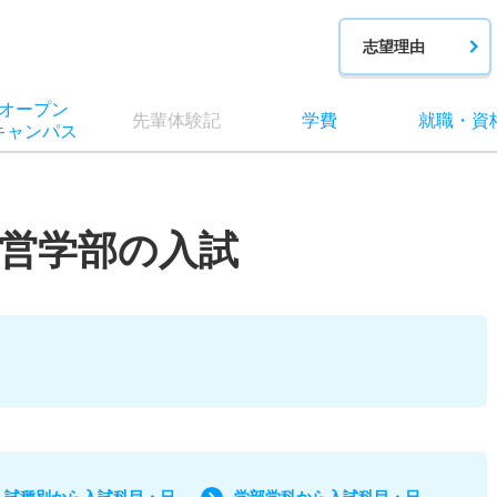
志望理由
オー
プン
先輩
体験記
学費
就職
・
資
キャン
パス
営学部の入試
入試種別から入試科目・日
学部学科から入試科目・日