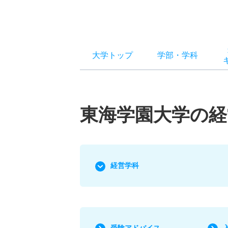
大学トップ
学部
・
学科
東海学園大学の経
経営学科
受験アドバイス