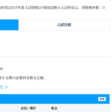
３教科型(2027年度入試情報)の個別試験の入試科目は、受験教科数：3
入試日程
0
験する際の必要科目数を記載。
て
必須
必須／選択
配点