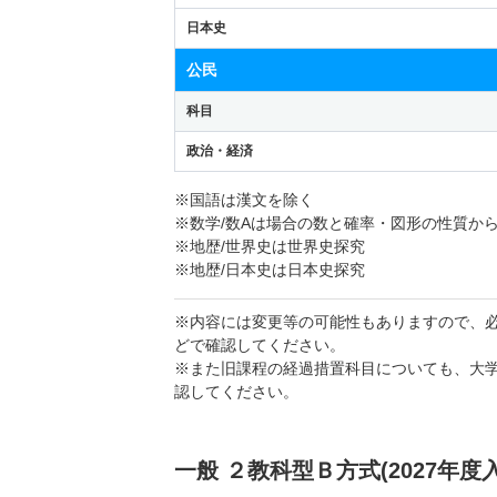
日本史
公民
科目
政治・経済
※国語は漢文を除く
※数学/数Aは場合の数と確率・図形の性質か
※地歴/世界史は世界史探究
※地歴/日本史は日本史探究
※内容には変更等の可能性もありますので、
どで確認してください。
※また旧課程の経過措置科目についても、大
認してください。
一般 ２教科型Ｂ方式(2027年度