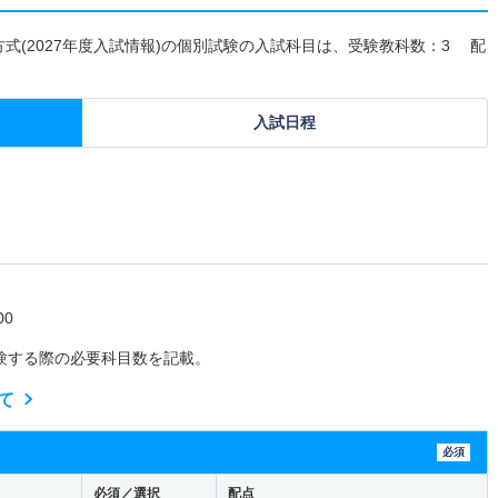
方式(2027年度入試情報)の個別試験の入試科目は、受験教科数：3 配
入試日程
0
験する際の必要科目数を記載。
て
必須
必須／選択
配点