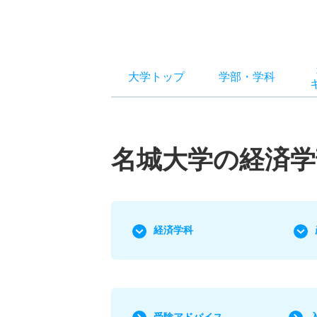
大学トップ
学部
・
学科
名城大学の経済学
経済学科
受験アドバイス