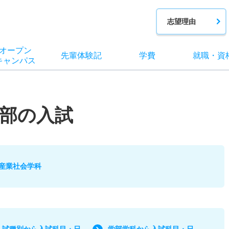
志望理由
オー
プン
先輩
体験記
学費
就職
・
資
キャン
パス
部の入試
産業社会学科
入試種別から入試科目・日
学部学科から入試科目・日