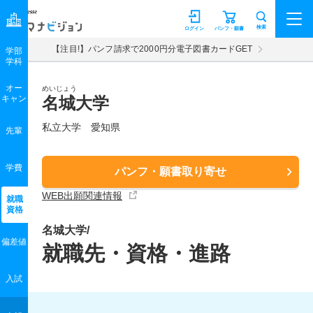
マナビジョン
検索
ログイン
パンフ・願書
【注目!】パンフ請求で2000円分電子図書カードGET
学部
学科
オー
めいじょう
キャン
名城大学
私立大学 愛知県
先輩
学費
パンフ・願書取り寄せ
WEB出願関連情報
就職
資格
名城大学/
偏差値
就職先・資格・進路
入試