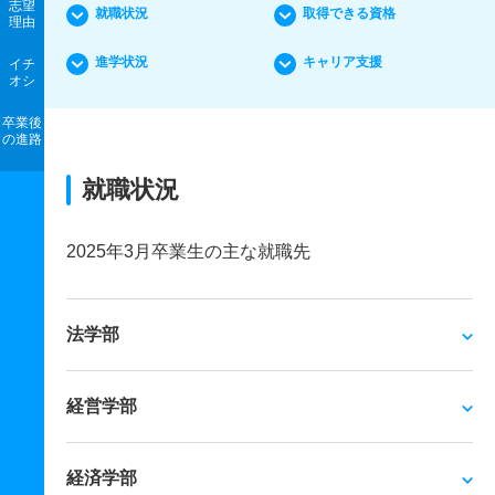
志望
就職状況
取得できる資格
理由
進学状況
キャリア支援
イチ
オシ
卒業後
の進路
就職状況
2025年3月卒業生の主な就職先
法学部
経営学部
経済学部