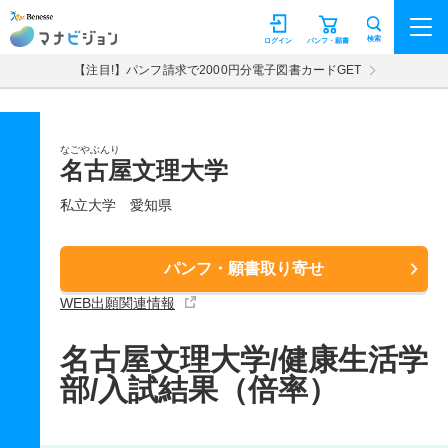
マナビジョン
検索
ログイン
パンフ・願書
【注目!】パンフ請求で2000円分電子図書カードGET
なごやぶんり
名古屋文理大学
私立大学
愛知県
パンフ・願書取り寄せ
WEB出願関連情報
名古屋文理大学/健康生活学
部/入試結果（倍率）