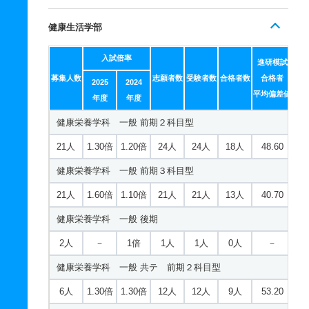
健康生活学部
入試倍率
進研模試
募集人数
志願者数
受験者数
合格者数
合格者
2025
2024
平均偏差値
年度
年度
健康栄養学科 一般 前期２科目型
21人
1.30倍
1.20倍
24人
24人
18人
48.60
健康栄養学科 一般 前期３科目型
21人
1.60倍
1.10倍
21人
21人
13人
40.70
健康栄養学科 一般 後期
2人
－
1倍
1人
1人
0人
－
健康栄養学科 一般 共テ 前期２科目型
6人
1.30倍
1.30倍
12人
12人
9人
53.20