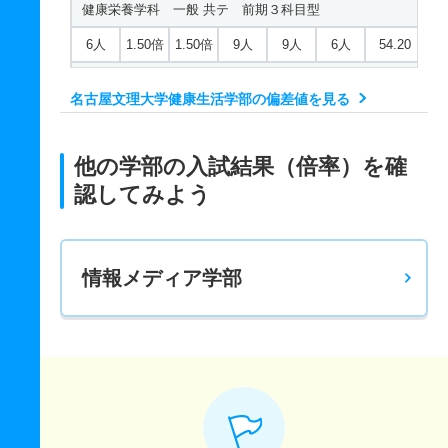
健康栄養学科 一般 共テ 前期３科目型
6人
1.50倍
1.50倍
9人
9人
6人
54.20
健康栄養学科 一般 ニ 後期
名古屋文理大学健康生活学部の偏差値を見る
2人
1倍
－
1人
1人
1人
－
健康栄養学科 推薦 推薦公募併願前期
他の学部の入試結果（倍率）を確
20人
1倍
1.10倍
3人
1人
1人
－
認してみよう
健康栄養学科 推薦 推薦公募併願後期
2人
1倍
1倍
2人
2人
2人
－
情報メディア学部
フードビジネス学科 一般 前期２科目型
19人
1.40倍
1倍
7人
7人
5人
46.90
フードビジネス学科 一般 前期３科目型
19人
2.50倍
1倍
5人
5人
2人
47.50
フードビジネス学科 一般 後期