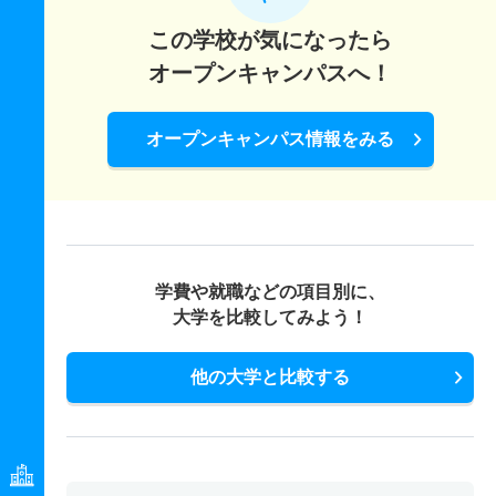
2人
1倍
1倍
1人
1人
1人
－
この学校が気になったら
フードビジネス学科 一般 共テ 前期２科目型
オープンキャンパスへ！
5人
1.10倍
2倍
8人
8人
7人
52.90
フードビジネス学科 一般 共テ 前期３科目型
オープンキャンパス情報をみる
5人
1.30倍
1.50倍
10人
10人
8人
54.20
フードビジネス学科 一般 ニ 後期
2人
－
1倍
0人
0人
0人
－
フードビジネス学科 推薦 推薦公募併願前期
学費や就職などの項目別に、
大学を比較してみよう！
18人
－
1倍
0人
0人
0人
－
フードビジネス学科 推薦 推薦公募併願後期
他の大学と比較する
2人
1倍
－
2人
2人
2人
－