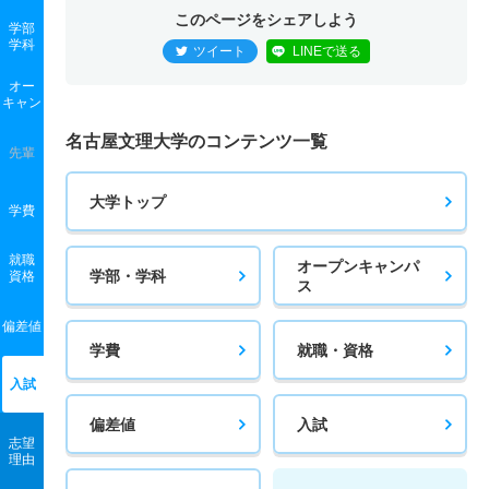
このページをシェアしよう
学部
学科
ツイート
LINEで送る
オー
キャン
名古屋文理大学のコンテンツ一覧
先輩
大学トップ
学費
就職
オープンキャンパ
学部・学科
資格
ス
偏差値
学費
就職・資格
入試
偏差値
入試
志望
理由