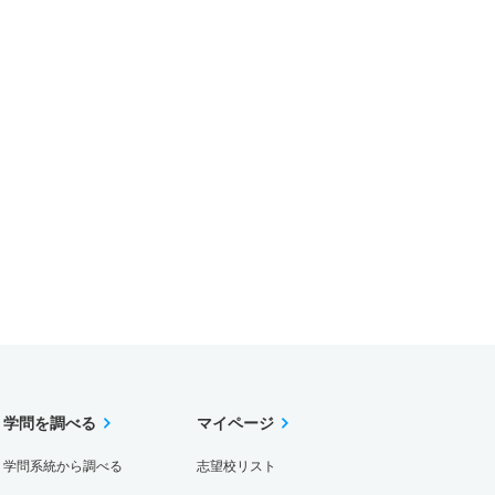
学問を調べる
マイページ
学問系統から調べる
志望校リスト