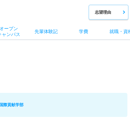
志望理由
オー
プン
先輩
体験記
学費
就職
・
資
キャン
パス
国際貢献学部