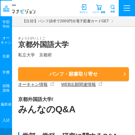
マナビジョン
検索
ログイン
パンフ・願書
【注目!】パンフ請求で2000円分電子図書カードGET
学部
学科
オー
きょうとがいこくご
キャン
京都外国語大学
私立大学 京都府
先輩
学費
パンフ・願書取り寄せ
オーキャン情報
WEB出願関連情報
就職
資格
京都外国語大学/
偏差値
みんなのQ&A
入試