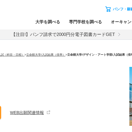
パンフ・願
大学を調べる
専門学校を調べる
オーキャン
【注目!】パンフ請求で2000円分電子図書カードGET
入試（科目・日程）
>
立命館大学/入試結果（倍率）
>
立命館大学
/デザイン・アート学部/入試結果（倍
WEB出願関連情報