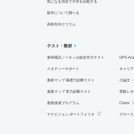
気になる項目で大学を比較する
留学について調べる
高校生向けコラム
テスト・教材
進研模試／ベネッセ総合学力テスト
GPS-Ac
スタディーサポート
キャリア
進路マップ 基礎力診断テスト
小論文・
進路マップ 実力診断テスト
受験レポ
進路達成プログラム
Classi
マナビジョン ポートフォリオ
グロース