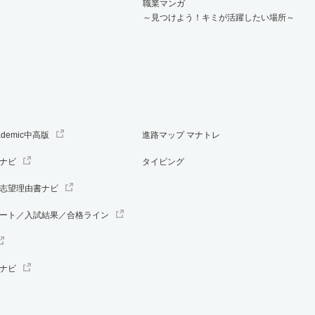
職業マンガ
～見つけよう！キミが活躍したい場所～
ademic中高版
進路マップ マナトレ
ナビ
タイピング
志望理由書ナビ
ート／入試結果／合格ライン
ナビ