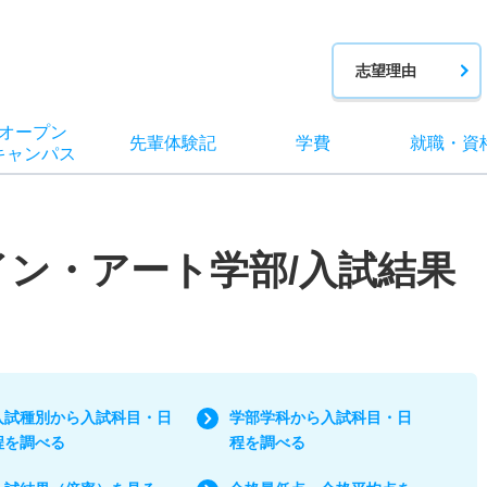
志望理由
オー
プン
先輩
体験記
学費
就職
・
資
キャン
パス
イン・アート学部/入試結果
入試種別から入試科目・日
学部学科から入試科目・日
程を調べる
程を調べる