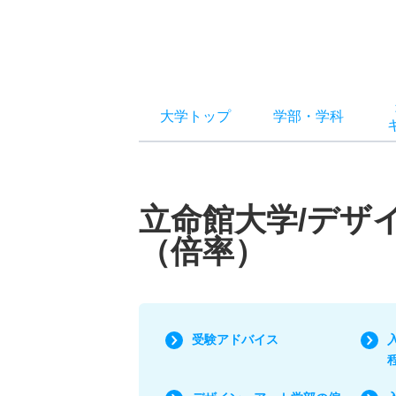
大学トップ
学部
・
学科
立命館大学/デザ
（倍率）
受験アドバイス