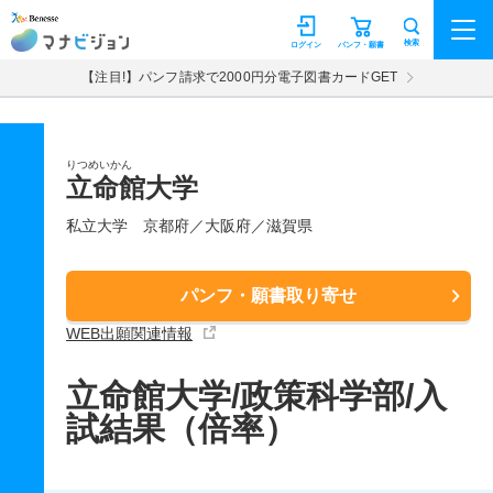
マナビジョン
検索
ログイン
パンフ・願書
【注目!】パンフ請求で2000円分電子図書カードGET
りつめいかん
立命館大学
私立大学
京都府／大阪府／滋賀県
パンフ・願書取り寄せ
WEB出願関連情報
立命館大学/政策科学部/入
試結果（倍率）