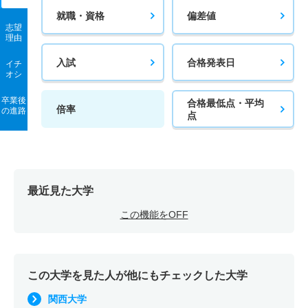
就職・資格
偏差値
志望
理由
入試
合格発表日
イチ
オシ
卒業後
合格最低点・平均
倍率
の進路
点
最近見た大学
この機能をOFF
この大学を見た人が他にもチェックした大学
関西大学