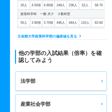
20人
4.50倍
6.80倍
249人
236人
52人
58.70
政策科学科 一般 共テ ３教科型
55人
3.90倍
3.70倍
446人
444人
115人
63.60
政策科学科 一般 共テ ５教科型
立命館大学政策科学部の偏差値を見る
55人
2.90倍
2.80倍
171人
171人
58人
64.40
政策科学科 一般 共テ ７科目型
他の学部の入試結果（倍率）を確
55人
2.60倍
2.20倍
264人
264人
101人
65.50
認してみよう
政策科学科 一般 ニ 後期型４教科型
5人
6.60倍
13.70倍
33人
33人
5人
－
法学部
産業社会学部