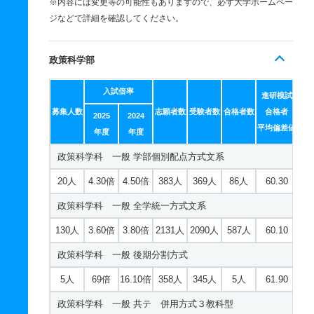
※内容には変更等の可能性もありますので、必ず大学ホームペー
ジなどで詳細を確認してください。
政策科学部
入試倍率
進研模試
募集人数
志願者数
受験者数
合格者数
合格者
2025
2024
平均偏差値
年度
年度
政策科学科 一般 学部個別配点方式文系
20人
4.30倍
4.50倍
383人
369人
86人
60.30
政策科学科 一般 全学統一方式文系
130人
3.60倍
3.80倍
2131人
2090人
587人
60.10
政策科学科 一般 後期分割方式
5人
69倍
16.10倍
358人
345人
5人
61.90
政策科学科 一般 共テ 併用方式３教科型