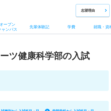
志望理由
オー
プン
先輩
体験記
学費
就職
・
資
キャン
パス
ーツ健康科学部の入試
入試種別から入試科目・日
学部学科から入試科目・日