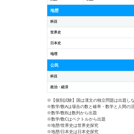
地歴
科目
世界史
日本史
地理
公民
科目
政治・経済
※【個別試験】国は漢文の独立問題は出題し
※数学/数Aは場合の数と確率・数学と人間の
※数学/数Bは数列から出題
※数学/数Cはベクトルから出題
※地歴/世界史は世界史探究
※地歴/日本史は日本史探究