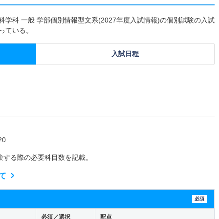
学科 一般 学部個別情報型文系(2027年度入試情報)の個別試験の入試
なっている。
入試日程
0
験する際の必要科目数を記載。
て
必須
必須／選択
配点