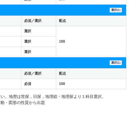
選択(1)
必須／選択
配点
選択
選択
100
選択
選択(1)
必須／選択
配点
必須
100
ない。地歴は世探，日探，地理総・地理探より１科目選択。
活動・図形の性質から出題