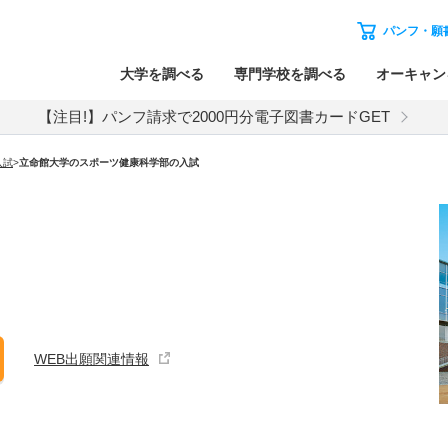
パンフ・願
大学を調べる
専門学校を調べる
オーキャン
【注目!】パンフ請求で2000円分電子図書カードGET
入試
>
立命館大学
の
スポーツ健康科学部の入試
WEB出願関連情報