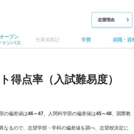
志望理由
オー
プン
先輩
体験記
学費
就職
・
資
キャン
パス
ト得点率（入試難易度）
部の偏差値は
46～47
、人間科学部の偏差値は
45～48
、国際教
異なるので、志望学部・学科の偏差値を調べ、志望校決定に