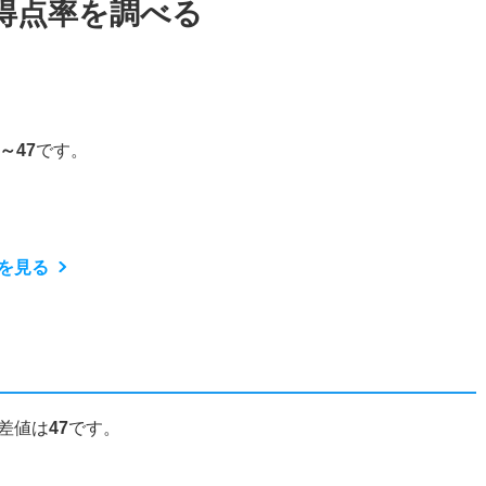
得点率を調べる
6～47
です。
を見る
差値は
47
です。