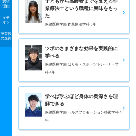
子どもから高齢者までを支える作
志望
理由
業療法士という職種に興味をもっ
た
イチ
オシ
保健医療学部 作業療法学科 3年
卒業後
の進路
ツボのさまざまな効果を実践的に
学べる
保健医療学部 はり灸・スポーツトレーナー学
科 4年
学べば学ぶほど身体の奥深さを理
解できる
保健医療学部 ヘルスプロモーション整復学科 4
年