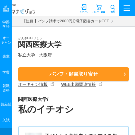
マナビジョン
検索
ログイン
パンフ・願書
【注目!】パンフ請求で2000円分電子図書カードGET
学部
学科
オー
かんさいいりょう
キャン
関西医療大学
私立大学 大阪府
先輩
学費
パンフ・願書取り寄せ
オーキャン情報
WEB出願関連情報
就職
資格
関西医療大学/
偏差値
私のイチオシ
入試